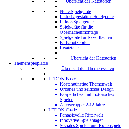
Übersicht der Kategorien
Neue Spielgeräte
Inklusiv gestaltete Spielgeräte
Indoor-Spielgeräte
Spielgeräte für die
Oberflächenmontage
Spielgeräte für Rasenflächen
Fallschutzböden
Ersatzteile
Übersicht der Kategorien
Themenspielplätze
Übersicht der Themenwelten
LEDON Basic
Kostengünstige Themenwelt
Urbanes und zeitloses Design
Körperliches und motorisches
Spielen
Altersgruppe: 2-12 Jahre
LEDON Castle
Fantasievolle Ritterwelt
Innovative Spielanlagen
Soziales Spielen und Rollenspiele