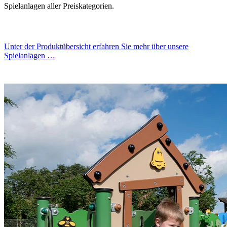
Spielanlagen aller Preiskategorien.
Unter der Produktübersicht erfahren Sie mehr über unsere
Spielanlagen …