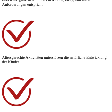
Anforderungen entspricht.
Altersgerechte Aktivitäten unterstützen die natürliche Entwicklung
der Kinder.