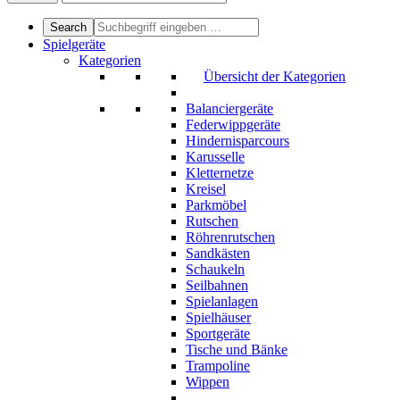
Spielgeräte
Kategorien
Übersicht der Kategorien
Balanciergeräte
Federwippgeräte
Hindernisparcours
Karusselle
Kletternetze
Kreisel
Parkmöbel
Rutschen
Röhrenrutschen
Sandkästen
Schaukeln
Seilbahnen
Spielanlagen
Spielhäuser
Sportgeräte
Tische und Bänke
Trampoline
Wippen