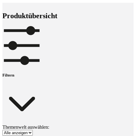
Produktübersicht
Filtern
Themenwelt auswählen: