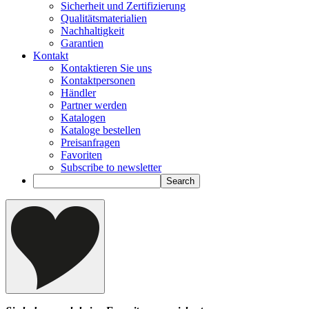
Sicherheit und Zertifizierung
Qualitätsmaterialien
Nachhaltigkeit
Garantien
Kontakt
Kontaktieren Sie uns
Kontaktpersonen
Händler
Partner werden
Katalogen
Kataloge bestellen
Preisanfragen
Favoriten
Subscribe to newsletter