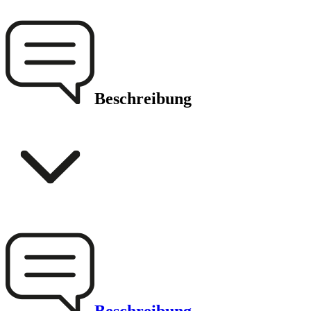
Beschreibung