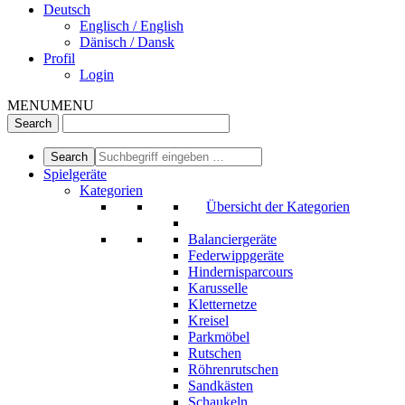
Deutsch
Englisch / English
Dänisch / Dansk
Profil
Login
MENU
MENU
Spielgeräte
Kategorien
Übersicht der Kategorien
Balanciergeräte
Federwippgeräte
Hindernisparcours
Karusselle
Kletternetze
Kreisel
Parkmöbel
Rutschen
Röhrenrutschen
Sandkästen
Schaukeln