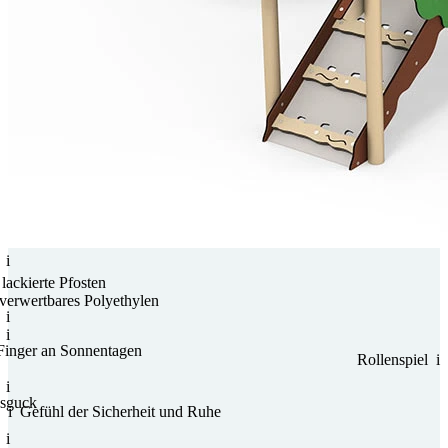
i
lackierte Pfosten
verwertbares Polyethy­len
i
i
Finger an Sonnentagen
Rollen­spiel
i
i
sguck
i
Gefühl der Sicher­heit und Ruhe
i