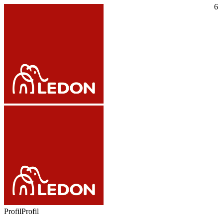
2
3
4
5
6
Skip
to
content
Profil
Profil