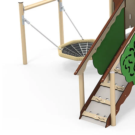
Zu Favoriten hinzufügen
Aus Favoriten entfernen
INTERAKTIV