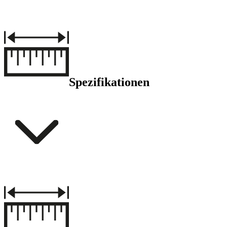
Spezifikationen