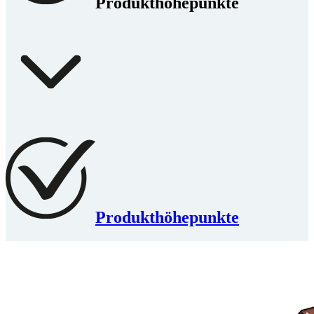
Produkthöhepunkte
Produkthöhepunkte