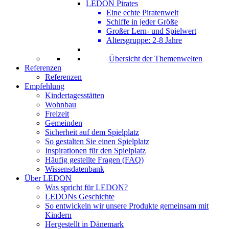
LEDON Pirates
Eine echte Piratenwelt
Schiffe in jeder Größe
Großer Lern- und Spielwert
Altersgruppe: 2-8 Jahre
Übersicht der Themenwelten
Referenzen
Referenzen
Empfehlung
Kindertagesstätten
Wohnbau
Freizeit
Gemeinden
Sicherheit auf dem Spielplatz
So gestalten Sie einen Spielplatz
Inspirationen für den Spielplatz
Häufig gestellte Fragen (FAQ)
Wissensdatenbank
Über LEDON
Was spricht für LEDON?
LEDONs Geschichte
So entwickeln wir unsere Produkte gemeinsam mit
Kindern
Hergestellt in Dänemark