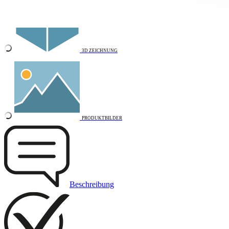
3D ZEICHNUNG
PRODUKTBILDER
Beschreibung