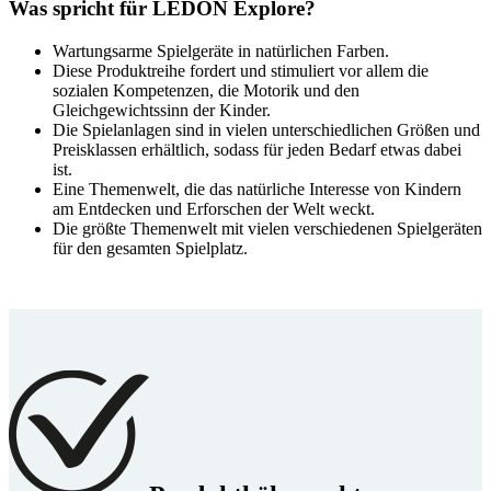
Was spricht für LEDON Explore?
Wartungsarme Spielgeräte in natürlichen Farben.
Diese Produktreihe fordert und stimuliert vor allem die
sozialen Kompetenzen, die Motorik und den
Gleichgewichtssinn der Kinder.
Die Spielanlagen sind in vielen unterschiedlichen Größen und
Preisklassen erhältlich, sodass für jeden Bedarf etwas dabei
ist.
Eine Themenwelt, die das natürliche Interesse von Kindern
am Entdecken und Erforschen der Welt weckt.
Die größte Themenwelt mit vielen verschiedenen Spielgeräten
für den gesamten Spielplatz.