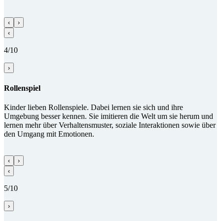
‹
›
‹
4/10
›
Rollen­spiel
Kinder lieben Rollenspiele. Dabei lernen sie sich und ihre
Umgebung besser kennen. Sie imitieren die Welt um sie herum und
lernen mehr über Verhaltensmuster, soziale Interaktionen sowie über
den Umgang mit Emotionen.
‹
›
‹
5/10
›