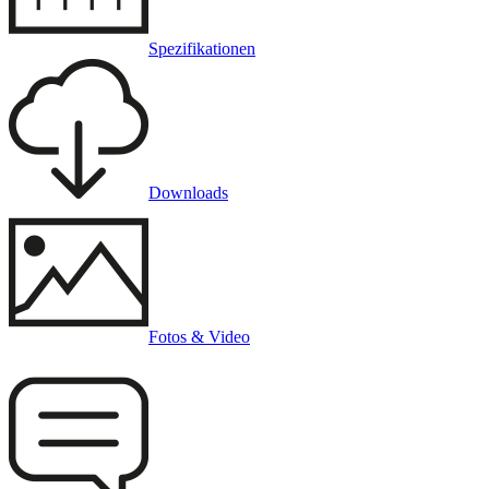
Spezifikationen
Downloads
Fotos & Video