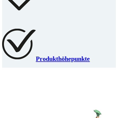
Produkthöhepunkte