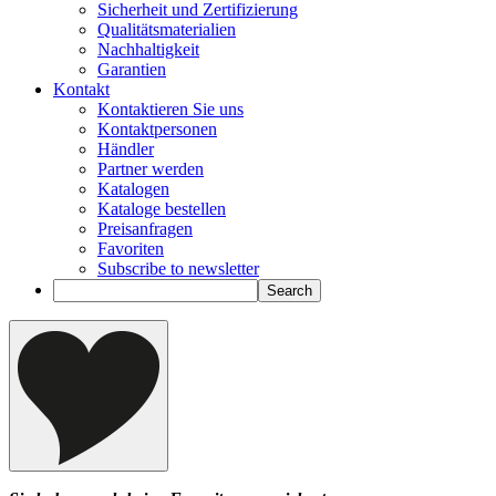
Sicherheit und Zertifizierung
Qualitätsmaterialien
Nachhaltigkeit
Garantien
Kontakt
Kontaktieren Sie uns
Kontaktpersonen
Händler
Partner werden
Katalogen
Kataloge bestellen
Preisanfragen
Favoriten
Subscribe to newsletter