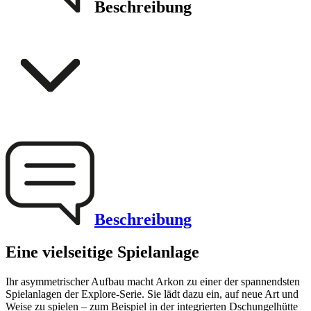
Beschreibung
Beschreibung
Eine vielseitige Spielanlage
Ihr asymmetrischer Aufbau macht Arkon zu einer der spannendsten
Spielanlagen der Explore-Serie. Sie lädt dazu ein, auf neue Art und
Weise zu spielen – zum Beispiel in der integrierten Dschungelhütte