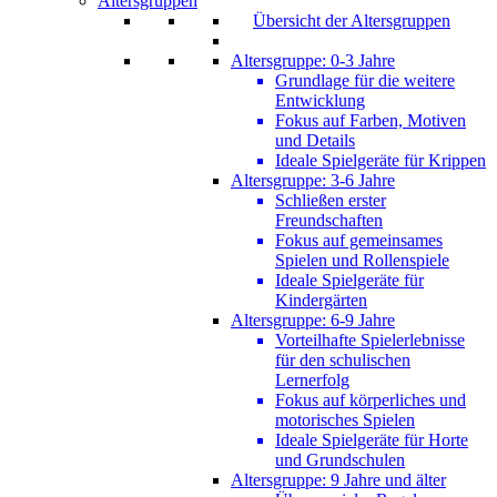
Altersgruppen
Übersicht der Altersgruppen
Altersgruppe: 0-3 Jahre
Grundlage für die weitere
Entwicklung
Fokus auf Farben, Motiven
und Details
Ideale Spielgeräte für Krippen
Altersgruppe: 3-6 Jahre
Schließen erster
Freundschaften
Fokus auf gemeinsames
Spielen und Rollenspiele
Ideale Spielgeräte für
Kindergärten
Altersgruppe: 6-9 Jahre
Vorteilhafte Spielerlebnisse
für den schulischen
Lernerfolg
Fokus auf körperliches und
motorisches Spielen
Ideale Spielgeräte für Horte
und Grundschulen
Altersgruppe: 9 Jahre und älter