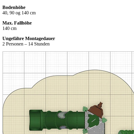
Bodenhöhe
40, 90 og 140 cm
Max. Fallhöhe
140 cm
Ungefähre Montagedauer
2 Personen – 14 Stunden