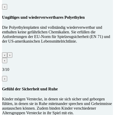
›
Ungiftiges und wieder­verwertbares Polyethy­len
Die Polyethylenplatten sind vollständig wiederverwertbar und
enthalten keine gefährlichen Chemikalien. Sie erfüllen die
Anforderungen der EU-Norm für Spielzeugsicherheit (EN 71) und
der US-amerikanischen Lebensmittelrichtlinie.
‹
›
‹
3/10
›
Gefühl der Sicher­heit und Ruhe
Kinder mögen Verstecke, in denen sie sich sicher und geborgen
fühlen, in denen sie in Ruhe miteinander sprechen und Geheimnisse
austauschen können. Zudem binden Kinder verschiedener
Altersgruppen Verstecke in ihr Spiel mit ein.