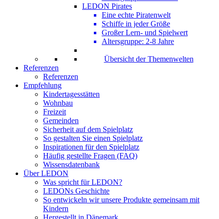
LEDON Pirates
Eine echte Piratenwelt
Schiffe in jeder Größe
Großer Lern- und Spielwert
Altersgruppe: 2-8 Jahre
Übersicht der Themenwelten
Referenzen
Referenzen
Empfehlung
Kindertagesstätten
Wohnbau
Freizeit
Gemeinden
Sicherheit auf dem Spielplatz
So gestalten Sie einen Spielplatz
Inspirationen für den Spielplatz
Häufig gestellte Fragen (FAQ)
Wissensdatenbank
Über LEDON
Was spricht für LEDON?
LEDONs Geschichte
So entwickeln wir unsere Produkte gemeinsam mit
Kindern
Hergestellt in Dänemark