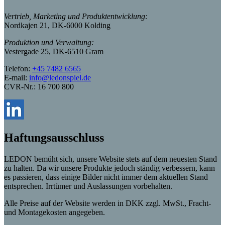
Vertrieb, Marketing und Produktentwicklung:
Nordkajen 21, DK-6000 Kolding
Produktion und Verwaltung:
Vestergade 25, DK-6510 Gram
Telefon:
+45 7482 6565
E-mail:
info@ledonspiel.de
CVR-Nr.: 16 700 800
Haftungsausschluss
LEDON bemüht sich, unsere Website stets auf dem neuesten Stand
zu halten. Da wir unsere Produkte jedoch ständig verbessern, kann
es passieren, dass einige Bilder nicht immer dem aktuellen Stand
entsprechen. Irrtümer und Auslassungen vorbehalten.
Alle Preise auf der Website werden in DKK zzgl. MwSt., Fracht-
und Montagekosten angegeben.