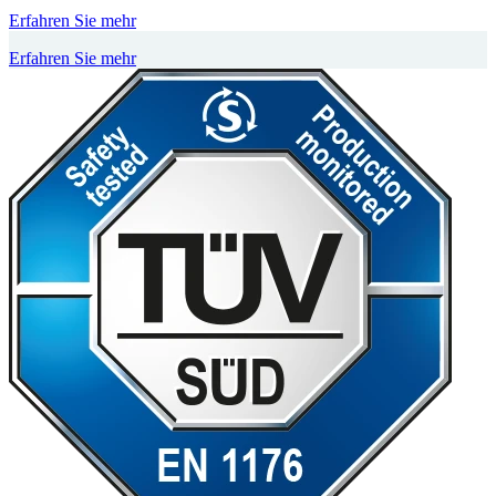
Erfahren Sie mehr
Erfahren Sie mehr