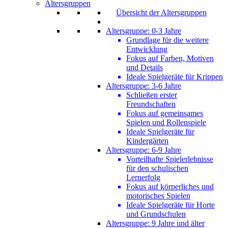
Altersgruppen
Übersicht der Altersgruppen
Altersgruppe: 0-3 Jahre
Grundlage für die weitere
Entwicklung
Fokus auf Farben, Motiven
und Details
Ideale Spielgeräte für Krippen
Altersgruppe: 3-6 Jahre
Schließen erster
Freundschaften
Fokus auf gemeinsames
Spielen und Rollenspiele
Ideale Spielgeräte für
Kindergärten
Altersgruppe: 6-9 Jahre
Vorteilhafte Spielerlebnisse
für den schulischen
Lernerfolg
Fokus auf körperliches und
motorisches Spielen
Ideale Spielgeräte für Horte
und Grundschulen
Altersgruppe: 9 Jahre und älter