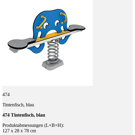
474
Tintenfisch, blau
474 Tintenfisch, blau
Produktabmessungen (L×B×H):
127 x 28 x 78 cm