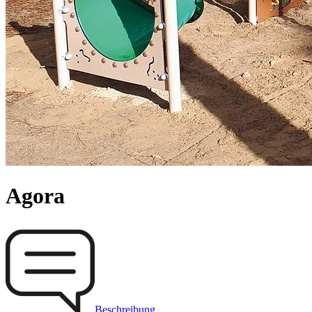
Agora
Beschreibung