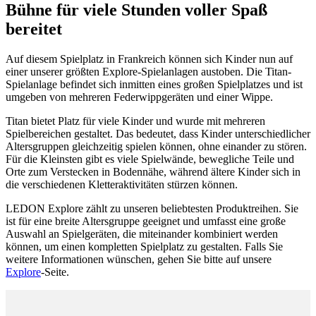
Bühne für viele Stunden voller Spaß
bereitet
Auf diesem Spielplatz in Frankreich können sich Kinder nun auf
einer unserer größten Explore-Spielanlagen austoben. Die Titan-
Spielanlage befindet sich inmitten eines großen Spielplatzes und ist
umgeben von mehreren Federwippgeräten und einer Wippe.
Titan bietet Platz für viele Kinder und wurde mit mehreren
Spielbereichen gestaltet. Das bedeutet, dass Kinder unterschiedlicher
Altersgruppen gleichzeitig spielen können, ohne einander zu stören.
Für die Kleinsten gibt es viele Spielwände, bewegliche Teile und
Orte zum Verstecken in Bodennähe, während ältere Kinder sich in
die verschiedenen Kletteraktivitäten stürzen können.
LEDON Explore zählt zu unseren beliebtesten Produktreihen. Sie
ist für eine breite Altersgruppe geeignet und umfasst eine große
Auswahl an Spielgeräten, die miteinander kombiniert werden
können, um einen kompletten Spielplatz zu gestalten. Falls Sie
weitere Informationen wünschen, gehen Sie bitte auf unsere
Explore
-Seite.