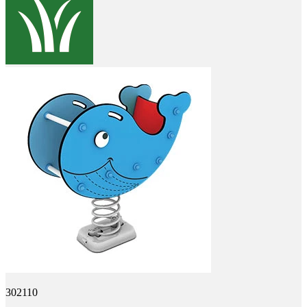
302110