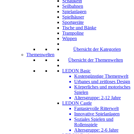
Schaukeln
Seilbahnen
Spielanlagen
Spielhäuser
Sportgeräte
Tische und Bänke
Trampoline
Wippen
Übersicht der Kategorien
Themenwelten
Übersicht der Themenwelten
LEDON Basic
Kostengünstige Themenwelt
Urbanes und zeitloses Design
Körperliches und motorisches
Spielen
Altersgruppe: 2-12 Jahre
LEDON Castle
Fantasievolle Ritterwelt
Innovative Spielanlagen
Soziales Spielen und
Rollenspiele
Altersgruppe: 2-6 Jahre