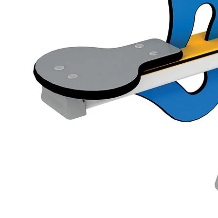
Zu Favoriten hinzufügen
Aus Favoriten entfernen
3D ZEICHNUNG