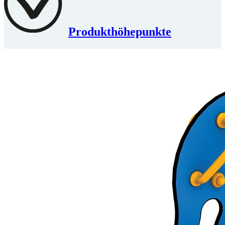
Produkthöhepunkte