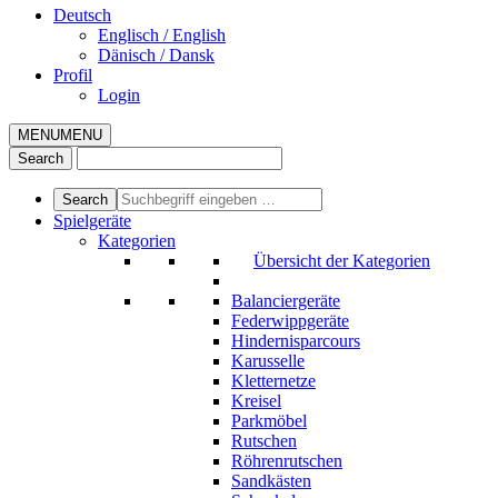
Deutsch
Englisch / English
Dänisch / Dansk
Profil
Login
MENU
MENU
Spielgeräte
Kategorien
Übersicht der Kategorien
Balanciergeräte
Federwippgeräte
Hindernisparcours
Karusselle
Kletternetze
Kreisel
Parkmöbel
Rutschen
Röhrenrutschen
Sandkästen