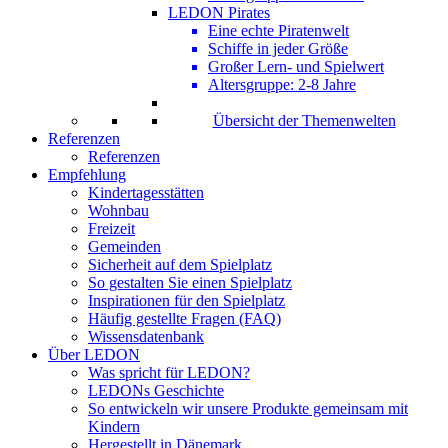
LEDON Pirates
Eine echte Piratenwelt
Schiffe in jeder Größe
Großer Lern- und Spielwert
Altersgruppe: 2-8 Jahre
Übersicht der Themenwelten
Referenzen
Referenzen
Empfehlung
Kindertagesstätten
Wohnbau
Freizeit
Gemeinden
Sicherheit auf dem Spielplatz
So gestalten Sie einen Spielplatz
Inspirationen für den Spielplatz
Häufig gestellte Fragen (FAQ)
Wissensdatenbank
Über LEDON
Was spricht für LEDON?
LEDONs Geschichte
So entwickeln wir unsere Produkte gemeinsam mit
Kindern
Hergestellt in Dänemark