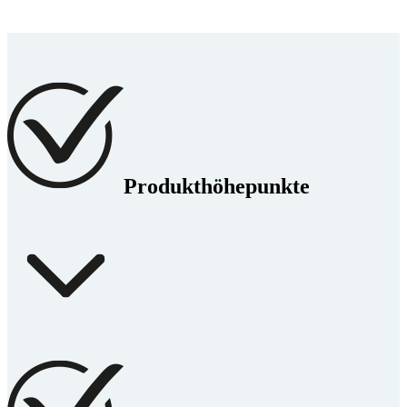
Produkthöhepunkte