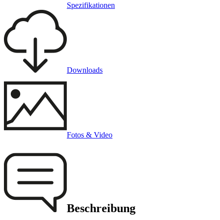
Spezifikationen
Downloads
Fotos & Video
Beschreibung