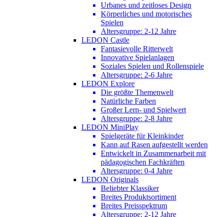
Urbanes und zeitloses Design
Körperliches und motorisches
Spielen
Altersgruppe: 2-12 Jahre
LEDON Castle
Fantasievolle Ritterwelt
Innovative Spielanlagen
Soziales Spielen und Rollenspiele
Altersgruppe: 2-6 Jahre
LEDON Explore
Die größte Themenwelt
Natürliche Farben
Großer Lern- und Spielwert
Altersgruppe: 2-8 Jahre
LEDON MiniPlay
Spielgeräte für Kleinkinder
Kann auf Rasen aufgestellt werden
Entwickelt in Zusammenarbeit mit
pädagogischen Fachkräften
Altersgruppe: 0-4 Jahre
LEDON Originals
Beliebter Klassiker
Breites Produktsortiment
Breites Preisspektrum
Altersgruppe: 2-12 Jahre