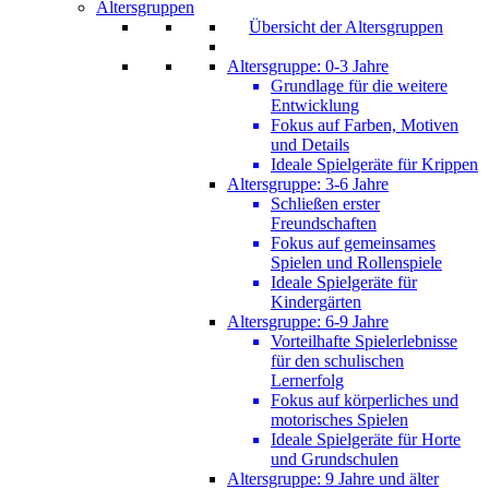
Altersgruppen
Übersicht der Altersgruppen
Altersgruppe: 0-3 Jahre
Grundlage für die weitere
Entwicklung
Fokus auf Farben, Motiven
und Details
Ideale Spielgeräte für Krippen
Altersgruppe: 3-6 Jahre
Schließen erster
Freundschaften
Fokus auf gemeinsames
Spielen und Rollenspiele
Ideale Spielgeräte für
Kindergärten
Altersgruppe: 6-9 Jahre
Vorteilhafte Spielerlebnisse
für den schulischen
Lernerfolg
Fokus auf körperliches und
motorisches Spielen
Ideale Spielgeräte für Horte
und Grundschulen
Altersgruppe: 9 Jahre und älter