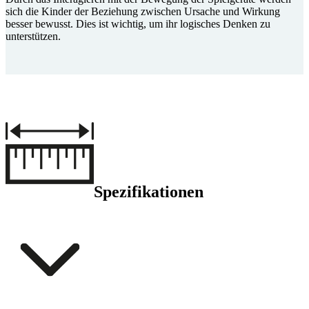
sich die Kinder der Beziehung zwischen Ursache und Wirkung
besser bewusst. Dies ist wichtig, um ihr logisches Denken zu
unterstützen.
Spezifikationen