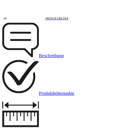
PRODUKTBILDER
Beschreibung
Produkthöhepunkte