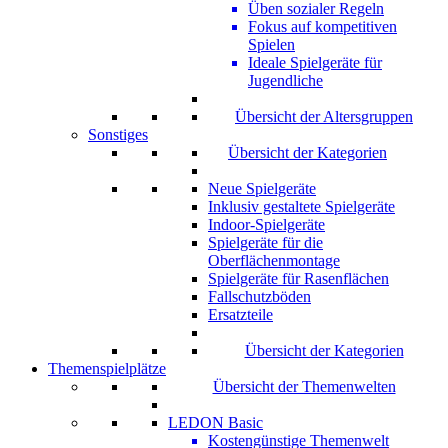
Üben sozialer Regeln
Fokus auf kompetitiven
Spielen
Ideale Spielgeräte für
Jugendliche
Übersicht der Altersgruppen
Sonstiges
Übersicht der Kategorien
Neue Spielgeräte
Inklusiv gestaltete Spielgeräte
Indoor-Spielgeräte
Spielgeräte für die
Oberflächenmontage
Spielgeräte für Rasenflächen
Fallschutzböden
Ersatzteile
Übersicht der Kategorien
Themenspielplätze
Übersicht der Themenwelten
LEDON Basic
Kostengünstige Themenwelt