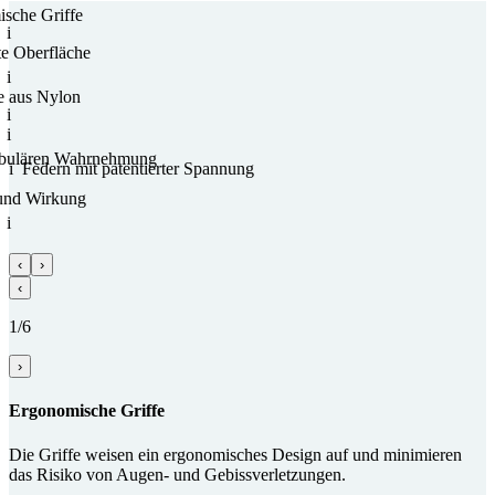
ische Griffe
i
te Oberfläche
i
e aus Nylon
i
i
ibulären Wahr­nehmung
i
Federn mit patentierter Spannung
und Wirkung
i
‹
›
‹
1/6
›
Ergo­nomische Griffe
Die Griffe weisen ein ergonomisches Design auf und minimieren
das Risiko von Augen- und Gebissverletzungen.