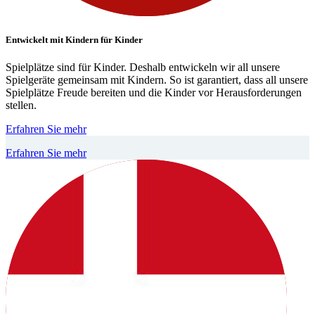
Entwickelt mit Kindern für Kinder
Spielplätze sind für Kinder. Deshalb entwickeln wir all unsere
Spielgeräte gemeinsam mit Kindern. So ist garantiert, dass all unsere
Spielplätze Freude bereiten und die Kinder vor Herausforderungen
stellen.
Erfahren Sie mehr
Erfahren Sie mehr