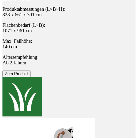
Produktabmessungen (L×B×H):
828 x 661 x 391 cm
Flächenbedarf (L×B):
1071 x 961 cm
Max. Fallhöhe:
140 cm
Altersempfehlung:
Ab 2 Jahren
Zum Produkt