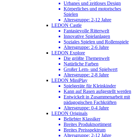
Urbanes und zeitloses Design
Körperliches und motorisches
Spielen
Altersgruppe: 2-12 Jahre
LEDON Castle
Fantasievolle Ritterwelt
Innovative Spielanlagen
Soziales Spielen und Rollenspiele
Altersgruppe: 2-6 Jahre
LEDON Explore
Die größte Themenwelt
Natürliche Farben
Großer Lern- und Spielwert
Altersgruppe: 2-8 Jahre
LEDON MiniPlay
Spielgeräte für Kleinkinder
Kann auf Rasen aufgestellt werden
Entwickelt in Zusammenarbeit mit
pädagogischen Fachkräften
Altersgruppe: 0-4 Jahre
LEDON Originals
Beliebter Klassiker
Breites Produktsortiment
Breites Preisspektrum
Altersgruppe: 2-12 Jahre