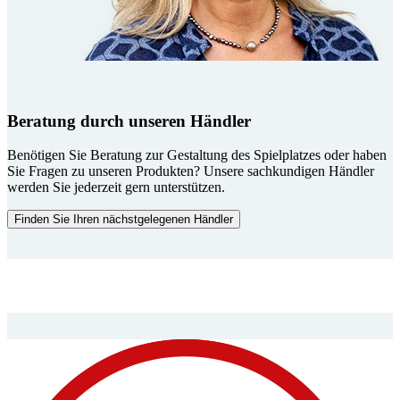
Beratung durch unseren Händler
Benötigen Sie Beratung zur Gestaltung des Spielplatzes oder haben
Sie Fragen zu unseren Produkten? Unsere sachkundigen Händler
werden Sie jederzeit gern unterstützen.
Finden Sie Ihren nächstgelegenen Händler