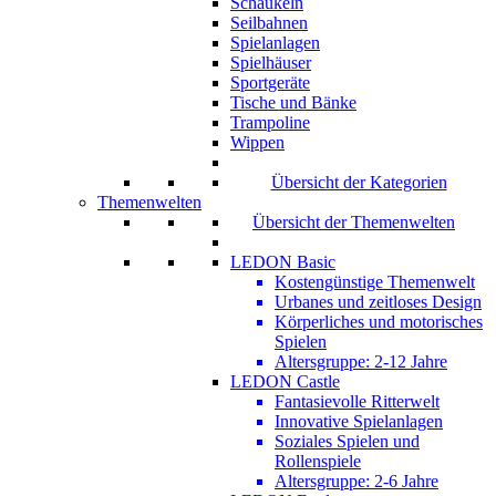
Schaukeln
Seilbahnen
Spielanlagen
Spielhäuser
Sportgeräte
Tische und Bänke
Trampoline
Wippen
Übersicht der Kategorien
Themenwelten
Übersicht der Themenwelten
LEDON Basic
Kostengünstige Themenwelt
Urbanes und zeitloses Design
Körperliches und motorisches
Spielen
Altersgruppe: 2-12 Jahre
LEDON Castle
Fantasievolle Ritterwelt
Innovative Spielanlagen
Soziales Spielen und
Rollenspiele
Altersgruppe: 2-6 Jahre