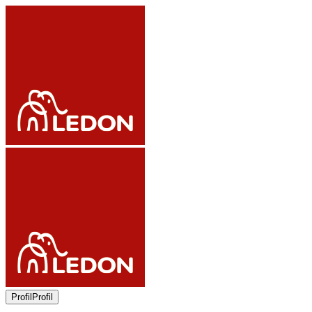
Skip
to
content
Profil
Profil