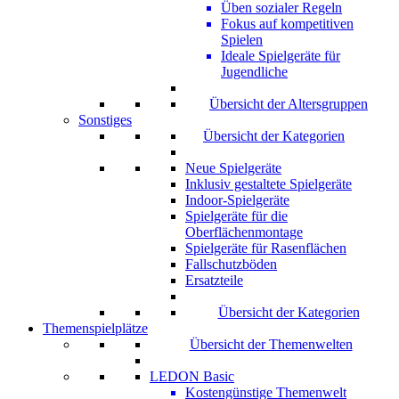
Üben sozialer Regeln
Fokus auf kompetitiven
Spielen
Ideale Spielgeräte für
Jugendliche
Übersicht der Altersgruppen
Sonstiges
Übersicht der Kategorien
Neue Spielgeräte
Inklusiv gestaltete Spielgeräte
Indoor-Spielgeräte
Spielgeräte für die
Oberflächenmontage
Spielgeräte für Rasenflächen
Fallschutzböden
Ersatzteile
Übersicht der Kategorien
Themenspielplätze
Übersicht der Themenwelten
LEDON Basic
Kostengünstige Themenwelt