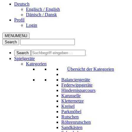
Deutsch
Englisch / English
Dänisch / Dansk
Profil
Login
MENU
MENU
Spielgeräte
Kategorien
Übersicht der Kategorien
Balanciergeräte
Federwippgeräte
Hindernisparcours
Karusselle
Kletternetze
Kreisel
Parkmöbel
Rutschen
Röhrenrutschen
Sandkästen