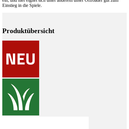
ein, und hier eignet sich unter anderem unser Offroader gut zum
Einstieg in die Spiele.
Produktübersicht