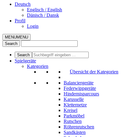
Deutsch
Englisch / English
Dänisch / Dansk
Profil
Login
MENU
MENU
Spielgeräte
Kategorien
Übersicht der Kategorien
Balanciergeräte
Federwippgeräte
Hindernisparcours
Karusselle
Kletternetze
Kreisel
Parkmöbel
Rutschen
Röhrenrutschen
Sandkästen