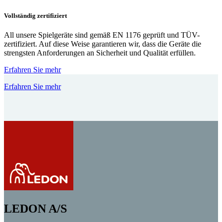
Vollständig zertifiziert
All unsere Spielgeräte sind gemäß EN 1176 geprüft und TÜV-
zertifiziert. Auf diese Weise garantieren wir, dass die Geräte die
strengsten Anforderungen an Sicherheit und Qualität erfüllen.
Erfahren Sie mehr
Erfahren Sie mehr
LEDON A/S