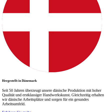
Hergestellt in Dänemark
Seit 50 Jahren überzeugt unsere dänische Produktion mit hoher
Qualität und erstklassiger Handwerkskunst. Gleichzeitig erhalten
wir dänische Arbeitsplätze und sorgen für ein gesundes
Arbeitsumfeld.