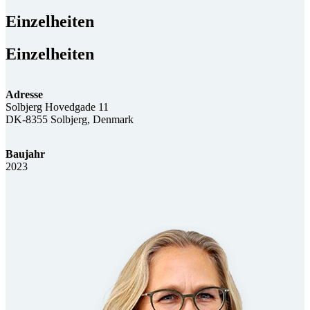
Einzelheiten
Einzelheiten
Adresse
Solbjerg Hovedgade 11
DK-8355 Solbjerg, Denmark
Baujahr
2023