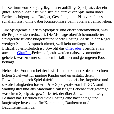
Im Zentrum von Solbjerg liegt dieser auffällige Spielplatz, der ein
gutes Beispiel dafür ist, wie sich ein attraktiver Spielraum unter
Berücksichtigung von Budget, Gestaltung und Platzverhältnissen
schaffen lässt, ohne dabei Kompromisse beim Spielwert einzugehen.
Alle Spielgeräte auf dem Spielplatz sind oberflächenmontiert, was
die Projektkosten reduziert. Die Montage oberflächenmontierter
Spielgeräte ist eine budgetfreundlichere Lösung, da sie in der Regel
weniger Zeit in Anspruch nimmt, weil kein umfangreiches
Erdaushub erforderlich ist. Sowohl das
Offroader
-Spielgerät als
auch das
Giraffen
-Federspielgerät werden nahezu vormontiert
geliefert, was zu einer schnellen Installation und geringeren Kosten
beiträgt.
Neben den Vorteilen bei der Installation bietet der Spielplatz einen
hohen Spielwert für jüngere Kinder und unterstützt deren
Entwicklung durch Spielaktivitäten, die motorische, kognitive und
soziale Fähigkeiten fördern. Alle Spielgeräte von LEDON sind
wartungsfrei und aus Materialien mit langer Lebensdauer gefertigt,
was einen Spielplatz gewährleistet, der über Jahrzehnte hinweg
Bestand hat. Dadurch stellt die Lösung eine nachhaltige und
langfristige Investition für Kommunen, Bauherren und
Bauunternehmen dar.