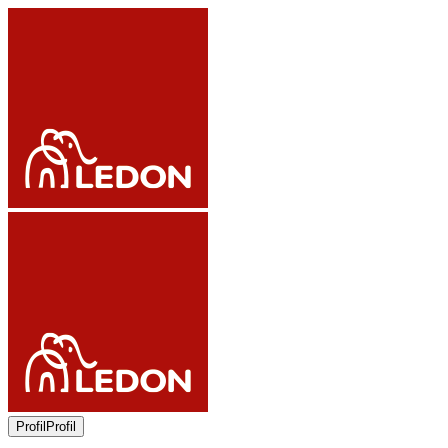
Skip
to
content
Profil
Profil