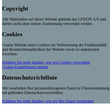
Copyright
Alle Materialien auf dieser Website gehören der LEDON A/S und
dürfen nicht ohne unsere Zustimmung verwendet werden.
Cookies
Unsere Website nutzt Cookies zur Verbesserung der Funktionalität
und Benutzerfreundlichkeit der Website sowie zu statistischen
Zwecken.
Erfahren Sie mehr darüber, wie wir Cookies verwenden
Cookie-Einstellungen ändern
Datenschutzrichtlinie
Wir verarbeiten Ihre personenbezogenen Daten in Übereinstimmung
mit geltenden Datenschutzvorschriften.
Erfahren Sie mehr darüber, wie wir Ihre Daten verarbeiten
Scroll