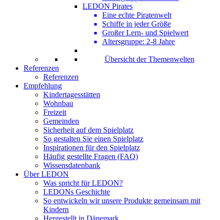
LEDON Pirates
Eine echte Piratenwelt
Schiffe in jeder Größe
Großer Lern- und Spielwert
Altersgruppe: 2-8 Jahre
Übersicht der Themenwelten
Referenzen
Referenzen
Empfehlung
Kindertagesstätten
Wohnbau
Freizeit
Gemeinden
Sicherheit auf dem Spielplatz
So gestalten Sie einen Spielplatz
Inspirationen für den Spielplatz
Häufig gestellte Fragen (FAQ)
Wissensdatenbank
Über LEDON
Was spricht für LEDON?
LEDONs Geschichte
So entwickeln wir unsere Produkte gemeinsam mit
Kindern
Hergestellt in Dänemark