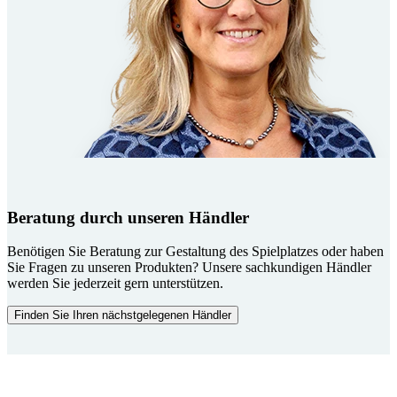
Beratung durch unseren Händler
Benötigen Sie Beratung zur Gestaltung des Spielplatzes oder haben
Sie Fragen zu unseren Produkten? Unsere sachkundigen Händler
werden Sie jederzeit gern unterstützen.
Finden Sie Ihren nächstgelegenen Händler