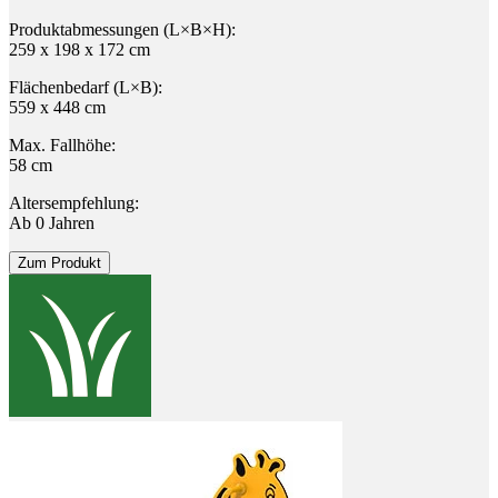
Produktabmessungen (L×B×H):
259 x 198 x 172 cm
Flächenbedarf (L×B):
559 x 448 cm
Max. Fallhöhe:
58 cm
Altersempfehlung:
Ab 0 Jahren
Zum Produkt