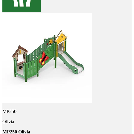
MP250
Olivia
MP250 Olivia