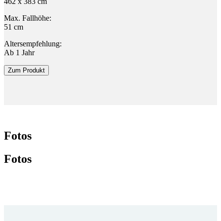
462 x 383 cm
Max. Fallhöhe:
51 cm
Altersempfehlung:
Ab 1 Jahr
Zum Produkt
Fotos
Fotos