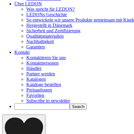
Über LEDON
Was spricht für LEDON?
LEDONs Geschichte
So entwickeln wir unsere Produkte gemeinsam mit Kind
Hergestellt in Dänemark
Sicherheit und Zertifizierung
Qualitätsmaterialien
Nachhaltigkeit
Garantien
Kontakt
Kontaktieren Sie uns
Kontaktpersonen
Händler
Partner werden
Katalogen
Kataloge bestellen
Preisanfragen
Favoriten
Subscribe to newsletter