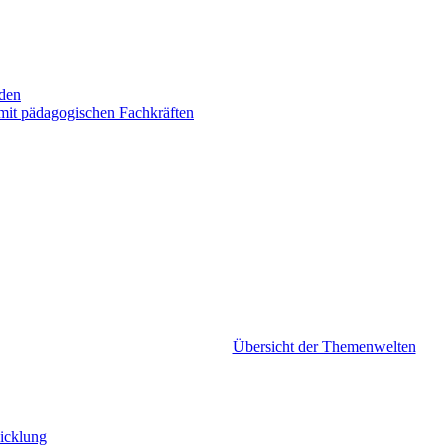
rden
mit pädagogischen Fachkräften
Übersicht der Themenwelten
wicklung