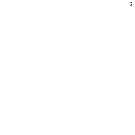
2
3
4
5
6