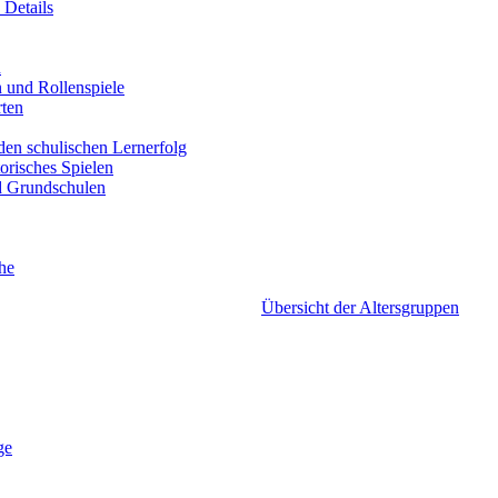
 Details
n
 und Rollenspiele
rten
 den schulischen Lernerfolg
orisches Spielen
nd Grundschulen
che
Übersicht der Altersgruppen
ge