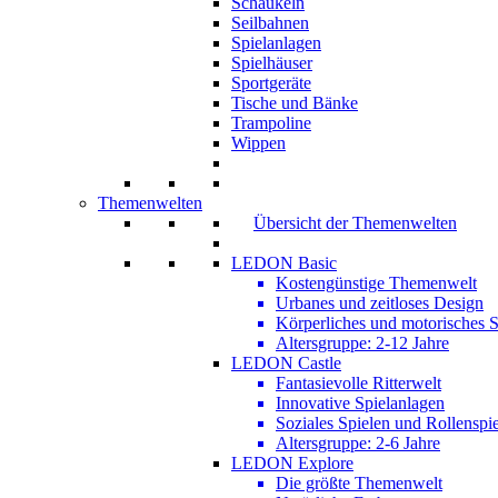
Schaukeln
Seilbahnen
Spielanlagen
Spielhäuser
Sportgeräte
Tische und Bänke
Trampoline
Wippen
Themenwelten
Übersicht der Themenwelten
LEDON Basic
Kostengünstige Themenwelt
Urbanes und zeitloses Design
Körperliches und motorisches S
Altersgruppe: 2-12 Jahre
LEDON Castle
Fantasievolle Ritterwelt
Innovative Spielanlagen
Soziales Spielen und Rollenspi
Altersgruppe: 2-6 Jahre
LEDON Explore
Die größte Themenwelt