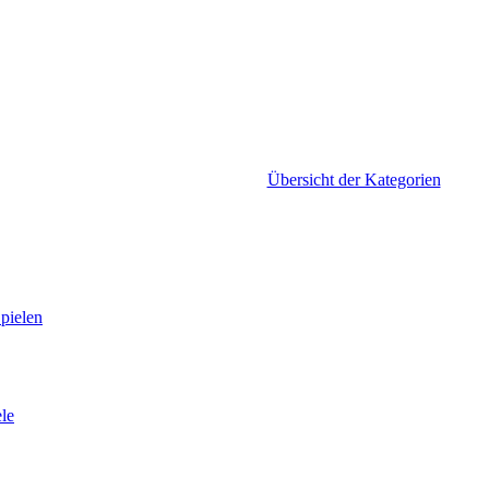
Übersicht der Kategorien
pielen
ele