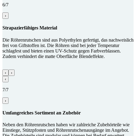
6/7
›
Strapazier­fähiges Material
Die Röhrenrutschen sind aus Polyethylen gefertigt, das nachweislich
frei von Giftstoffen ist. Die Röhren sind bei jeder Temperatur
schlagfest und bieten einen UV-Schutz gegen Farbverblassen.
Zudem verhindert die matte Oberfläche Blendeffekte.
‹
›
‹
7/7
›
Umfang­reiches Sortiment an Zubehör
Neben den Röhrenrutschen haben wir zahlreiche Zubehörteile wie
Einstiege, Stützpfosten und Röhrenrutschenausgänge im Angebot.
Die Zubehörteile sind modular und können bei Bedarf erweitert