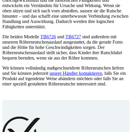
Gleichgewichtssinn und die motorischen Fähigkeiten und
entwickeln ein Verständnis für Ursache und Wirkung. Wenn sie
oben sitzen und sich nach vorn abstoßen, sausen sie die Rutsche
hinunter – und das schafft eine unterbewusste Verbindung zwischen
Handlung und Auswirkung. Dadurch werden ihre logischen
Fähigkeiten unterstützt.
Die beiden Modelle
TB6726
und
TB6727
sind außerdem mit
unserem Röhrenrutschenauslauf ausgestattet, da die gerade Form
und die Höhe für hohe Geschwindigkeiten sorgen. Der
Röhrenrutschenauslauf stellt sicher, dass Kinder ihre Rutschfahrt
bequem beenden, wenn sie aus der Röhre kommen.
Wir können vollständig maßgeschneiderte Röhrenrutschen liefern
und Sie können jederzeit
unsere Händler kontaktieren
, falls Sie ein
Produkt auf irgendeine Weise abändern möchten oder falls Sie an
einer speziell gestalteten Röhrenrutsche interessiert sind.