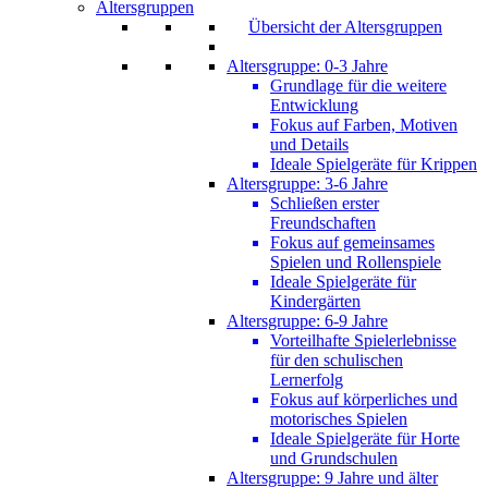
Altersgruppen
Übersicht der Altersgruppen
Altersgruppe: 0-3 Jahre
Grundlage für die weitere
Entwicklung
Fokus auf Farben, Motiven
und Details
Ideale Spielgeräte für Krippen
Altersgruppe: 3-6 Jahre
Schließen erster
Freundschaften
Fokus auf gemeinsames
Spielen und Rollenspiele
Ideale Spielgeräte für
Kindergärten
Altersgruppe: 6-9 Jahre
Vorteilhafte Spielerlebnisse
für den schulischen
Lernerfolg
Fokus auf körperliches und
motorisches Spielen
Ideale Spielgeräte für Horte
und Grundschulen
Altersgruppe: 9 Jahre und älter