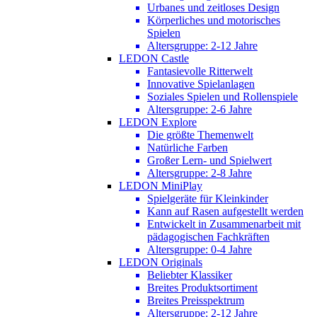
Urbanes und zeitloses Design
Körperliches und motorisches
Spielen
Altersgruppe: 2-12 Jahre
LEDON Castle
Fantasievolle Ritterwelt
Innovative Spielanlagen
Soziales Spielen und Rollenspiele
Altersgruppe: 2-6 Jahre
LEDON Explore
Die größte Themenwelt
Natürliche Farben
Großer Lern- und Spielwert
Altersgruppe: 2-8 Jahre
LEDON MiniPlay
Spielgeräte für Kleinkinder
Kann auf Rasen aufgestellt werden
Entwickelt in Zusammenarbeit mit
pädagogischen Fachkräften
Altersgruppe: 0-4 Jahre
LEDON Originals
Beliebter Klassiker
Breites Produktsortiment
Breites Preisspektrum
Altersgruppe: 2-12 Jahre