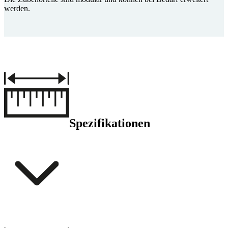
werden.
Spezifikationen