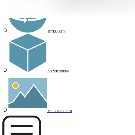
INTERAKTIV
3D ZEICHNUNG
PRODUKTBILDER