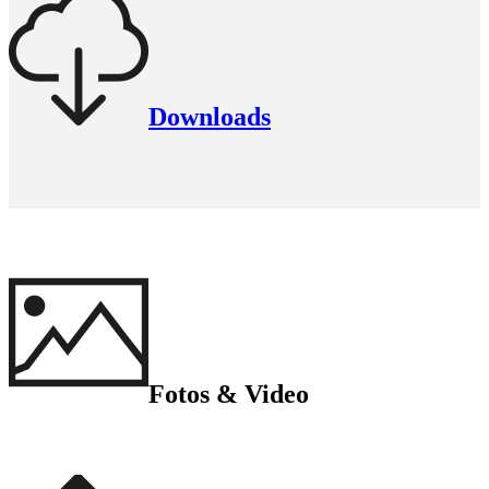
Downloads
Fotos & Video