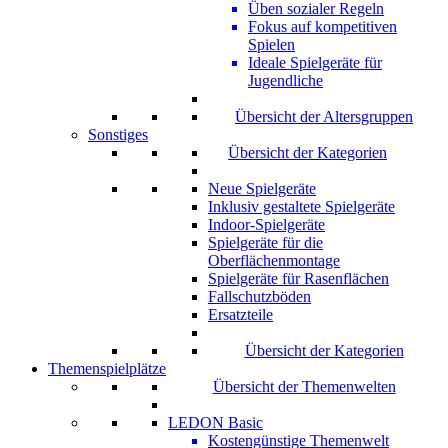
Üben sozialer Regeln
Fokus auf kompetitiven
Spielen
Ideale Spielgeräte für
Jugendliche
Übersicht der Altersgruppen
Sonstiges
Übersicht der Kategorien
Neue Spielgeräte
Inklusiv gestaltete Spielgeräte
Indoor-Spielgeräte
Spielgeräte für die
Oberflächenmontage
Spielgeräte für Rasenflächen
Fallschutzböden
Ersatzteile
Übersicht der Kategorien
Themenspielplätze
Übersicht der Themenwelten
LEDON Basic
Kostengünstige Themenwelt