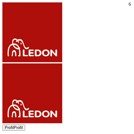
2
3
4
5
6
Skip
to
content
Profil
Profil