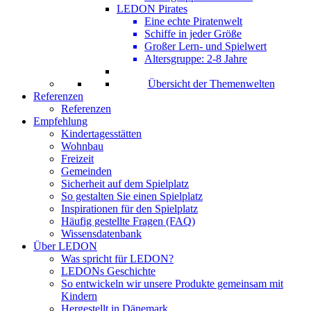
LEDON Pirates
Eine echte Piratenwelt
Schiffe in jeder Größe
Großer Lern- und Spielwert
Altersgruppe: 2-8 Jahre
Übersicht der Themenwelten
Referenzen
Referenzen
Empfehlung
Kindertagesstätten
Wohnbau
Freizeit
Gemeinden
Sicherheit auf dem Spielplatz
So gestalten Sie einen Spielplatz
Inspirationen für den Spielplatz
Häufig gestellte Fragen (FAQ)
Wissensdatenbank
Über LEDON
Was spricht für LEDON?
LEDONs Geschichte
So entwickeln wir unsere Produkte gemeinsam mit
Kindern
Hergestellt in Dänemark