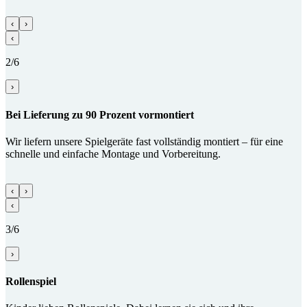
‹
›
‹
2/6
›
Bei Lieferung zu 90 Prozent vor­montiert
Wir liefern unsere Spielgeräte fast vollständig montiert – für eine
schnelle und einfache Montage und Vorbereitung.
‹
›
‹
3/6
›
Rollen­spiel