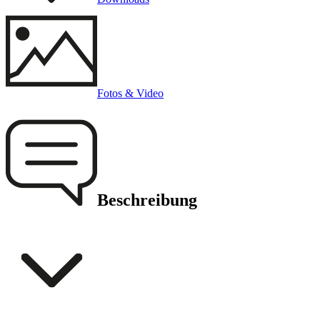
Fotos & Video
Beschreibung