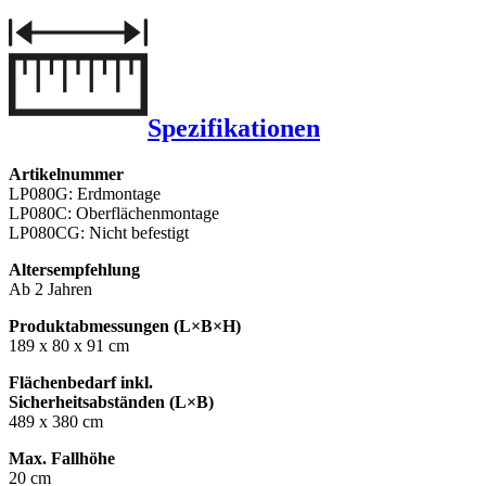
Spezifikationen
Artikelnummer
LP080G: Erdmontage
LP080C: Oberflächenmontage
LP080CG: Nicht befestigt
Altersempfehlung
Ab 2 Jahren
Produktabmessungen (L×B×H)
189 x 80 x 91 cm
Flächenbedarf inkl.
Sicherheitsabständen (L×B)
489 x 380 cm
Max. Fallhöhe
20 cm