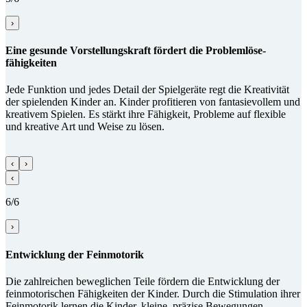
›
Eine gesunde Vorstellungs­kraft fördert die Problemlöse­
fähigkeiten
Jede Funktion und jedes Detail der Spielgeräte regt die Kreativität
der spielenden Kinder an. Kinder profitieren von fantasievollem und
kreativem Spielen. Es stärkt ihre Fähigkeit, Probleme auf flexible
und kreative Art und Weise zu lösen.
‹
›
‹
6/6
›
Entwick­lung der Fein­motorik
Die zahlreichen beweglichen Teile fördern die Entwicklung der
feinmotorischen Fähigkeiten der Kinder. Durch die Stimulation ihrer
Feinmotorik lernen die Kinder, kleine, präzise Bewegungen