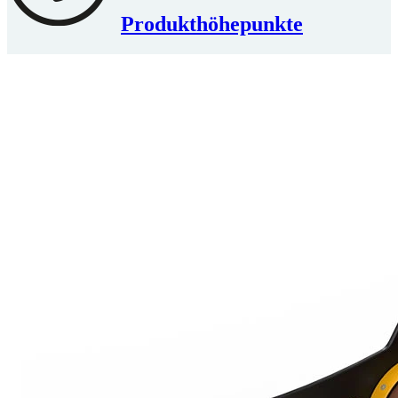
Produkthöhepunkte