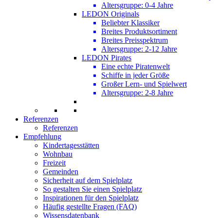
Altersgruppe: 0-4 Jahre
LEDON Originals
Beliebter Klassiker
Breites Produktsortiment
Breites Preisspektrum
Altersgruppe: 2-12 Jahre
LEDON Pirates
Eine echte Piratenwelt
Schiffe in jeder Größe
Großer Lern- und Spielwert
Altersgruppe: 2-8 Jahre
Referenzen
Referenzen
Empfehlung
Kindertagesstätten
Wohnbau
Freizeit
Gemeinden
Sicherheit auf dem Spielplatz
So gestalten Sie einen Spielplatz
Inspirationen für den Spielplatz
Häufig gestellte Fragen (FAQ)
Wissensdatenbank