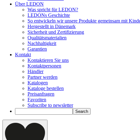
Über LEDON
Was spricht für LEDON?
LEDONs Geschichte
So entwickeln wir unsere Produkte gemeinsam mit Kind
Hergestellt in Dänemark
Sicherheit und Zertifizierung
Qualitätsmaterialien
Nachhaltigkeit
Garantien
Kontakt
Kontaktieren Sie uns
Kontaktpersonen
Händler
Partner werden
Katalogen
Kataloge bestellen
Preisanfragen
Favoriten
Subscribe to newsletter