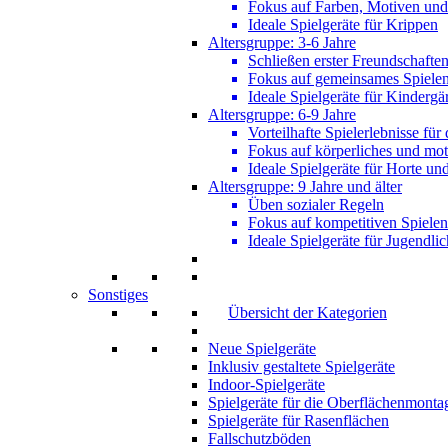
Fokus auf Farben, Motiven und
Ideale Spielgeräte für Krippen
Altersgruppe: 3-6 Jahre
Schließen erster Freundschafte
Fokus auf gemeinsames Spielen
Ideale Spielgeräte für Kindergä
Altersgruppe: 6-9 Jahre
Vorteilhafte Spielerlebnisse für
Fokus auf körperliches und mot
Ideale Spielgeräte für Horte u
Altersgruppe: 9 Jahre und älter
Üben sozialer Regeln
Fokus auf kompetitiven Spielen
Ideale Spielgeräte für Jugendli
Sonstiges
Übersicht der Kategorien
Neue Spielgeräte
Inklusiv gestaltete Spielgeräte
Indoor-Spielgeräte
Spielgeräte für die Oberflächenmonta
Spielgeräte für Rasenflächen
Fallschutzböden