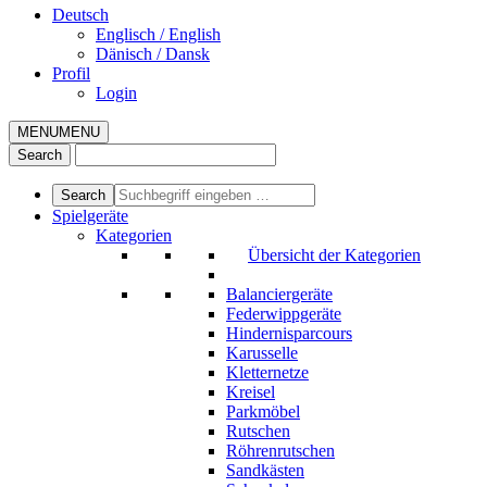
Deutsch
Englisch / English
Dänisch / Dansk
Profil
Login
MENU
MENU
Spielgeräte
Kategorien
Übersicht der Kategorien
Balanciergeräte
Federwippgeräte
Hindernisparcours
Karusselle
Kletternetze
Kreisel
Parkmöbel
Rutschen
Röhrenrutschen
Sandkästen