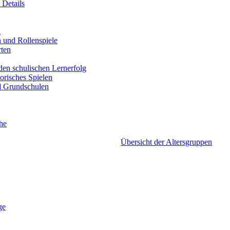
 Details
n
 und Rollenspiele
rten
 den schulischen Lernerfolg
orisches Spielen
nd Grundschulen
che
Übersicht der Altersgruppen
ge