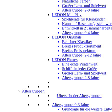
Natürliche Farben
Großer Lern- und Spielwert
Altersgruppe: 2-8 Jahre
LEDON MiniPlay
Spielgeräte für Kleinkinder
Kann auf Rasen aufgestellt we
Entwickelt in Zusammenarbeit 
Altersgruppe: 0-4 Jahre
LEDON Originals
Beliebter Klassiker
Breites Produktsortiment
Breites Preisspektrum
Altersgruppe: 2-12 Jahre
LEDON Pirates
Eine echte Piratenwelt
Schiffe in jeder Größe
Großer Lern- und Spielwert
Altersgruppe: 2-8 Jahre
Altersgruppen
Übersicht der Altersgruppen
Altersgruppe: 0-3 Jahre
Grundlage für die weitere Ent