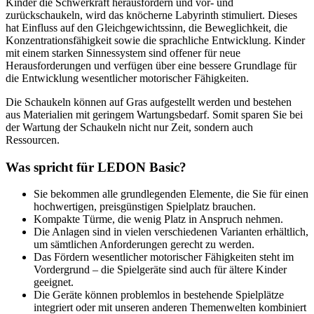
Kinder die Schwerkraft herausfordern und vor- und
zurückschaukeln, wird das knöcherne Labyrinth stimuliert. Dieses
hat Einfluss auf den Gleichgewichtssinn, die Beweglichkeit, die
Konzentrationsfähigkeit sowie die sprachliche Entwicklung. Kinder
mit einem starken Sinnessystem sind offener für neue
Herausforderungen und verfügen über eine bessere Grundlage für
die Entwicklung wesentlicher motorischer Fähigkeiten.
Die Schaukeln können auf Gras aufgestellt werden und bestehen
aus Materialien mit geringem Wartungsbedarf. Somit sparen Sie bei
der Wartung der Schaukeln nicht nur Zeit, sondern auch
Ressourcen.
Was spricht für LEDON Basic?
Sie bekommen alle grundlegenden Elemente, die Sie für einen
hochwertigen, preisgünstigen Spielplatz brauchen.
Kompakte Türme, die wenig Platz in Anspruch nehmen.
Die Anlagen sind in vielen verschiedenen Varianten erhältlich,
um sämtlichen Anforderungen gerecht zu werden.
Das Fördern wesentlicher motorischer Fähigkeiten steht im
Vordergrund – die Spielgeräte sind auch für ältere Kinder
geeignet.
Die Geräte können problemlos in bestehende Spielplätze
integriert oder mit unseren anderen Themenwelten kombiniert