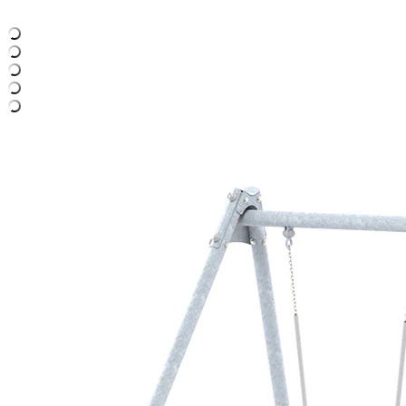
›
‹
›
LB1178
Metallschaukelgestell
mit 2 Sicherheitssitze