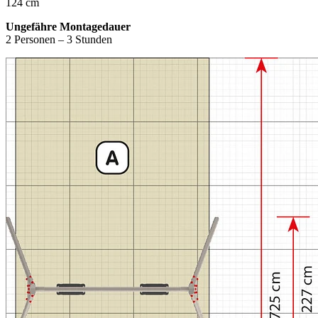
124 cm
Ungefähre Montagedauer
2 Personen – 3 Stunden