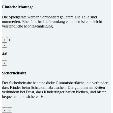
Einfache Mon­tage
Die Spielgeräte werden vormontiert geliefert. Die Teile sind
nummeriert. Ebenfalls im Lieferumfang enthalten ist eine leicht
verständliche Montageanleitung.
‹
›
‹
4/6
›
Sicherheits­sitz
Der Sicherheitssitz hat eine dicke Gummioberfläche, die verhindert,
dass Kinder beim Schaukeln abrutschen. Die gummierten Ketten
verhindern bei Frost, dass Kinderfinger haften bleiben, und bieten
bequemen und sicheren Halt.
‹
›