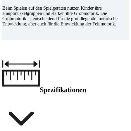
Beim Spielen auf den Spielgeräten nutzen Kinder ihre
Hauptmuskelgruppen und stärken ihre Grobmotorik. Die
Grobmotorik ist entscheidend für die grundlegende motorische
Entwicklung, aber auch für die Entwicklung der Feinmotorik.
Spezifikationen