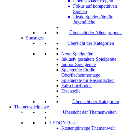
Üben sozialer Regeln
Fokus auf kompetitiven
Spielen
Ideale Spielgeräte für
Jugendliche
Übersicht der Altersgruppen
Sonstiges
Übersicht der Kategorien
Neue Spielgeräte
Inklusiv gestaltete Spielgeräte
Indoor-Spielgeräte
Spielgeräte für die
Oberflächenmontage
Spielgeräte für Rasenflächen
Fallschutzböden
Ersatzteile
Übersicht der Kategorien
Themenspielplätze
Übersicht der Themenwelten
LEDON Basic
Kostengünstige Themenwelt