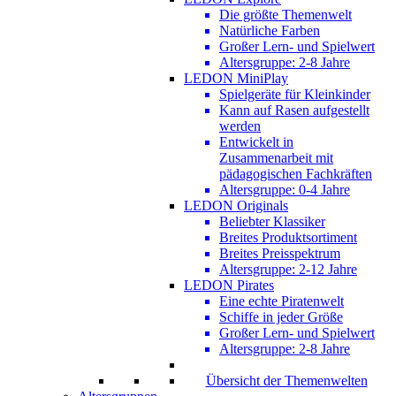
Die größte Themenwelt
Natürliche Farben
Großer Lern- und Spielwert
Altersgruppe: 2-8 Jahre
LEDON MiniPlay
Spielgeräte für Kleinkinder
Kann auf Rasen aufgestellt
werden
Entwickelt in
Zusammenarbeit mit
pädagogischen Fachkräften
Altersgruppe: 0-4 Jahre
LEDON Originals
Beliebter Klassiker
Breites Produktsortiment
Breites Preisspektrum
Altersgruppe: 2-12 Jahre
LEDON Pirates
Eine echte Piratenwelt
Schiffe in jeder Größe
Großer Lern- und Spielwert
Altersgruppe: 2-8 Jahre
Übersicht der Themenwelten