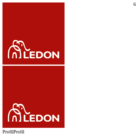
2
3
4
5
6
Skip
to
content
Profil
Profil