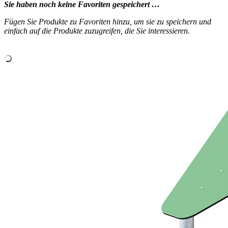
Sie haben noch keine Favoriten gespeichert …
Fügen Sie Produkte zu Favoriten hinzu, um sie zu speichern und
einfach auf die Produkte zuzugreifen, die Sie interessieren.
‹