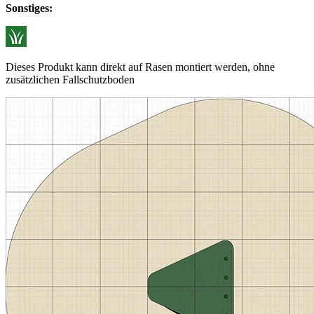
Sonstiges:
Dieses Produkt kann direkt auf Rasen montiert werden, ohne
zusätzlichen Fallschutzboden