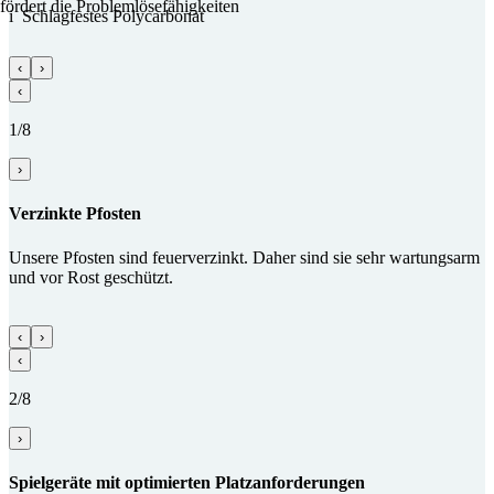
fördert die Problemlöse­fähigkeiten
i
Schlag­festes Poly­carbonat
‹
›
‹
1/8
›
Ver­zinkte Pfosten
Unsere Pfosten sind feuerverzinkt. Daher sind sie sehr wartungsarm
und vor Rost geschützt.
‹
›
‹
2/8
›
Spiel­geräte mit optimierten Platz­anforderungen