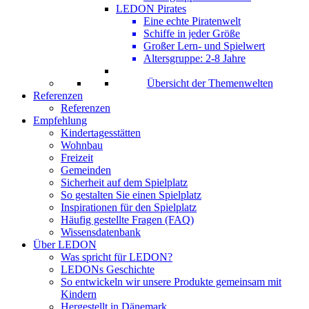
LEDON Pirates
Eine echte Piratenwelt
Schiffe in jeder Größe
Großer Lern- und Spielwert
Altersgruppe: 2-8 Jahre
Übersicht der Themenwelten
Referenzen
Referenzen
Empfehlung
Kindertagesstätten
Wohnbau
Freizeit
Gemeinden
Sicherheit auf dem Spielplatz
So gestalten Sie einen Spielplatz
Inspirationen für den Spielplatz
Häufig gestellte Fragen (FAQ)
Wissensdatenbank
Über LEDON
Was spricht für LEDON?
LEDONs Geschichte
So entwickeln wir unsere Produkte gemeinsam mit
Kindern
Hergestellt in Dänemark