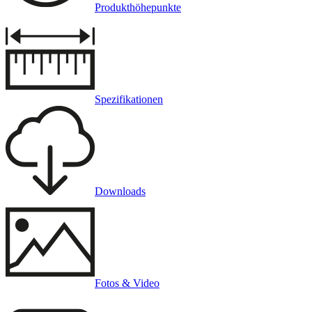
Produkthöhepunkte
Spezifikationen
Downloads
Fotos & Video