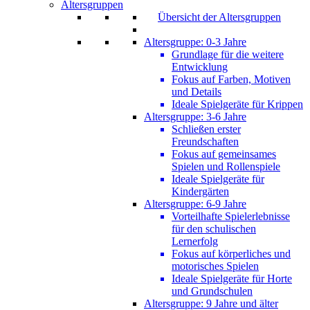
Altersgruppen
Übersicht der Altersgruppen
Altersgruppe: 0-3 Jahre
Grundlage für die weitere
Entwicklung
Fokus auf Farben, Motiven
und Details
Ideale Spielgeräte für Krippen
Altersgruppe: 3-6 Jahre
Schließen erster
Freundschaften
Fokus auf gemeinsames
Spielen und Rollenspiele
Ideale Spielgeräte für
Kindergärten
Altersgruppe: 6-9 Jahre
Vorteilhafte Spielerlebnisse
für den schulischen
Lernerfolg
Fokus auf körperliches und
motorisches Spielen
Ideale Spielgeräte für Horte
und Grundschulen
Altersgruppe: 9 Jahre und älter