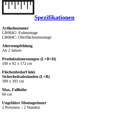
Spezifikationen
Artikelnummer
LB084G: Erdmontage
LB084C: Oberflächenmontage
Altersempfehlung
Ab 2 Jahren
Produktabmessungen (L×B×H)
100 x 92 x 172 cm
Flächenbedarf inkl.
Sicherheitsabständen (L×B)
399 x 391 cm
Max. Fallhöhe
60 cm
Ungefähre Montagedauer
2 Personen – 2 Stunden