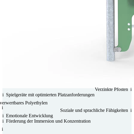
Ver­zinkte Pfosten
i
i
Spiel­geräte mit optimierten Platz­anforderungen
verwertbares Polyethy­len
i
Soziale und sprach­liche Fähig­keiten
i
i
Emo­tionale Entwick­lung
i
Förderung der Immer­sion und Konzentra­tion
i