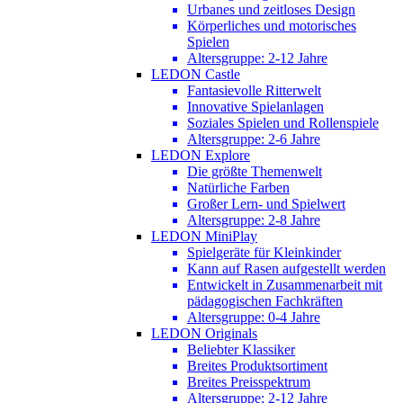
Urbanes und zeitloses Design
Körperliches und motorisches
Spielen
Altersgruppe: 2-12 Jahre
LEDON Castle
Fantasievolle Ritterwelt
Innovative Spielanlagen
Soziales Spielen und Rollenspiele
Altersgruppe: 2-6 Jahre
LEDON Explore
Die größte Themenwelt
Natürliche Farben
Großer Lern- und Spielwert
Altersgruppe: 2-8 Jahre
LEDON MiniPlay
Spielgeräte für Kleinkinder
Kann auf Rasen aufgestellt werden
Entwickelt in Zusammenarbeit mit
pädagogischen Fachkräften
Altersgruppe: 0-4 Jahre
LEDON Originals
Beliebter Klassiker
Breites Produktsortiment
Breites Preisspektrum
Altersgruppe: 2-12 Jahre