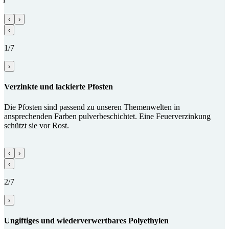
‹
›
‹
1/7
›
Verzinkte und lackierte Pfosten
Die Pfosten sind passend zu unseren Themenwelten in
ansprechenden Farben pulverbeschichtet. Eine Feuerverzinkung
schützt sie vor Rost.
‹
›
‹
2/7
›
Ungiftiges und wieder­verwertbares Polyethy­len