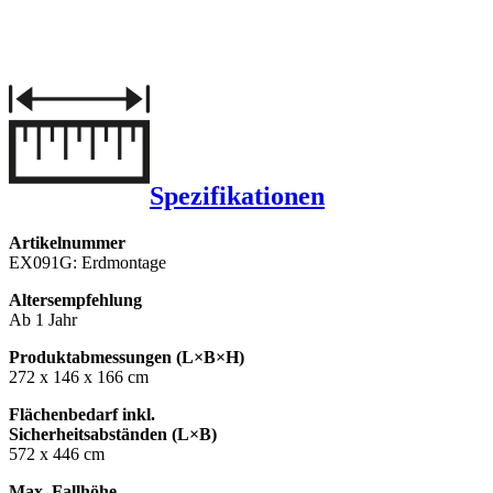
Spezifikationen
Artikelnummer
EX091G: Erdmontage
Altersempfehlung
Ab 1 Jahr
Produktabmessungen (L×B×H)
272 x 146 x 166 cm
Flächenbedarf inkl.
Sicherheitsabständen (L×B)
572 x 446 cm
Max. Fallhöhe