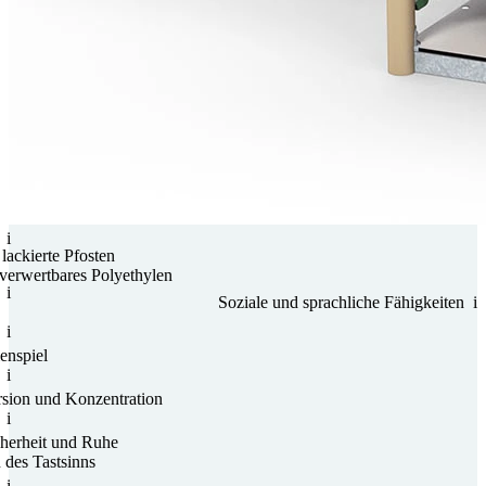
i
lackierte Pfosten
verwertbares Polyethy­len
i
Soziale und sprach­liche Fähig­keiten
i
i
en­spiel
i
sion und Konzentra­tion
i
her­heit und Ruhe
n des Tastsinns
i