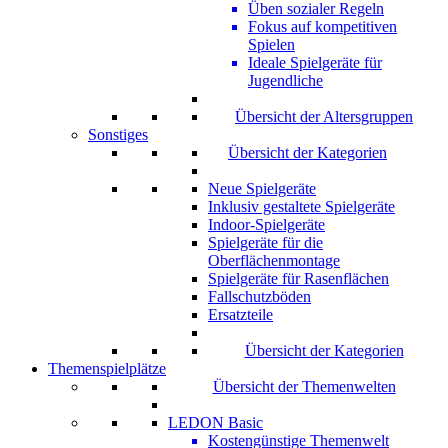
Üben sozialer Regeln
Fokus auf kompetitiven
Spielen
Ideale Spielgeräte für
Jugendliche
Übersicht der Altersgruppen
Sonstiges
Übersicht der Kategorien
Neue Spielgeräte
Inklusiv gestaltete Spielgeräte
Indoor-Spielgeräte
Spielgeräte für die
Oberflächenmontage
Spielgeräte für Rasenflächen
Fallschutzböden
Ersatzteile
Übersicht der Kategorien
Themenspielplätze
Übersicht der Themenwelten
LEDON Basic
Kostengünstige Themenwelt