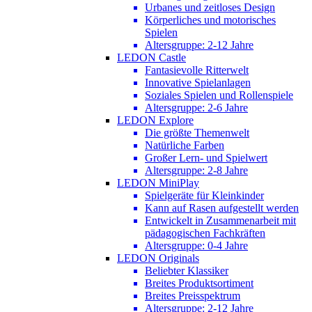
Urbanes und zeitloses Design
Körperliches und motorisches
Spielen
Altersgruppe: 2-12 Jahre
LEDON Castle
Fantasievolle Ritterwelt
Innovative Spielanlagen
Soziales Spielen und Rollenspiele
Altersgruppe: 2-6 Jahre
LEDON Explore
Die größte Themenwelt
Natürliche Farben
Großer Lern- und Spielwert
Altersgruppe: 2-8 Jahre
LEDON MiniPlay
Spielgeräte für Kleinkinder
Kann auf Rasen aufgestellt werden
Entwickelt in Zusammenarbeit mit
pädagogischen Fachkräften
Altersgruppe: 0-4 Jahre
LEDON Originals
Beliebter Klassiker
Breites Produktsortiment
Breites Preisspektrum
Altersgruppe: 2-12 Jahre