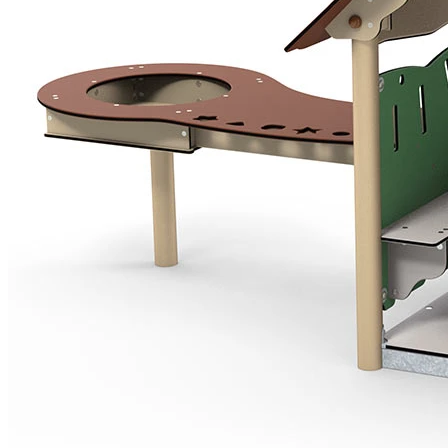
Zu Favoriten hinzufügen
Aus Favoriten entfernen
INTERAKTIV