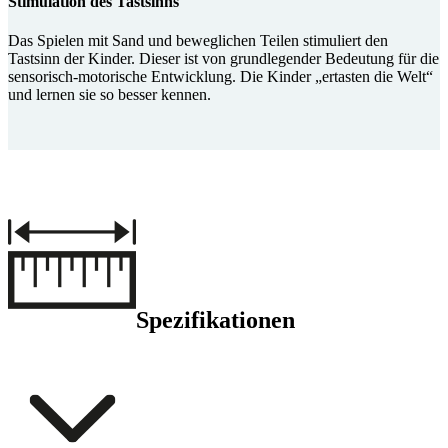
Stimula­tion des Tastsinns
Das Spielen mit Sand und beweglichen Teilen stimuliert den
Tastsinn der Kinder. Dieser ist von grundlegender Bedeutung für die
sensorisch-motorische Entwicklung. Die Kinder „ertasten die Welt“
und lernen sie so besser kennen.
Spezifikationen