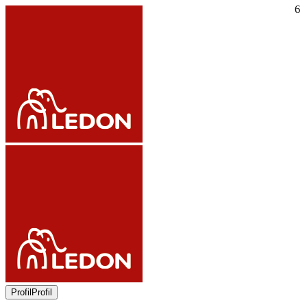
2
3
4
5
6
Skip
to
content
Profil
Profil