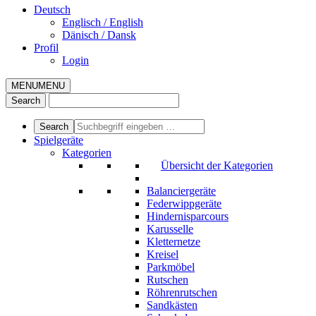
Deutsch
Englisch / English
Dänisch / Dansk
Profil
Login
MENU
MENU
Spielgeräte
Kategorien
Übersicht der Kategorien
Balanciergeräte
Federwippgeräte
Hindernisparcours
Karusselle
Kletternetze
Kreisel
Parkmöbel
Rutschen
Röhrenrutschen
Sandkästen