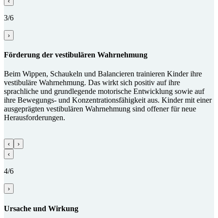
‹
3/6
›
Förderung der vestibulären Wahr­nehmung
Beim Wippen, Schaukeln und Balancieren trainieren Kinder ihre
vestibuläre Wahrnehmung. Das wirkt sich positiv auf ihre
sprachliche und grundlegende motorische Entwicklung sowie auf
ihre Bewegungs- und Konzentrationsfähigkeit aus. Kinder mit einer
ausgeprägten vestibulären Wahrnehmung sind offener für neue
Herausforderungen.
‹
›
‹
4/6
›
Ursache und Wirkung