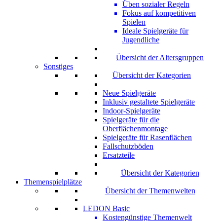
Üben sozialer Regeln
Fokus auf kompetitiven
Spielen
Ideale Spielgeräte für
Jugendliche
Übersicht der Altersgruppen
Sonstiges
Übersicht der Kategorien
Neue Spielgeräte
Inklusiv gestaltete Spielgeräte
Indoor-Spielgeräte
Spielgeräte für die
Oberflächenmontage
Spielgeräte für Rasenflächen
Fallschutzböden
Ersatzteile
Übersicht der Kategorien
Themenspielplätze
Übersicht der Themenwelten
LEDON Basic
Kostengünstige Themenwelt