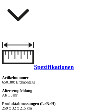
Spezifikationen
Artikelnummer
650180: Erdmontage
Altersempfehlung
Ab 1 Jahr
Produktabmessungen (L×B×H)
259 x 32 x 215 cm