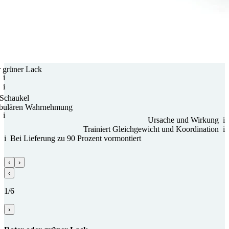
r grüner Lack
i
i
Schaukel
ibulären Wahr­nehmung
i
Ursache und Wirkung
i
Trainiert Gleich­gewicht und Koordina­tion
i
i
Bei Lieferung zu 90 Prozent vor­montiert
‹
›
‹
1/6
›