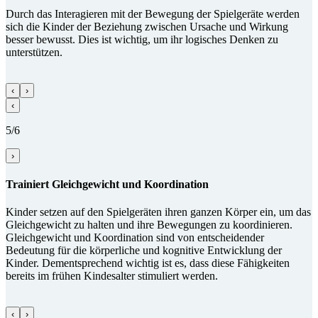
Durch das Interagieren mit der Bewegung der Spielgeräte werden
sich die Kinder der Beziehung zwischen Ursache und Wirkung
besser bewusst. Dies ist wichtig, um ihr logisches Denken zu
unterstützen.
‹
›
‹
5/6
›
Trainiert Gleich­gewicht und Koordina­tion
Kinder setzen auf den Spielgeräten ihren ganzen Körper ein, um das
Gleichgewicht zu halten und ihre Bewegungen zu koordinieren.
Gleichgewicht und Koordination sind von entscheidender
Bedeutung für die körperliche und kognitive Entwicklung der
Kinder. Dementsprechend wichtig ist es, dass diese Fähigkeiten
bereits im frühen Kindesalter stimuliert werden.
‹
›