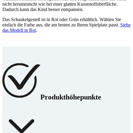
nicht herumrutscht wie bei einer glatten Kunststoffoberfläche.
Dadurch kann das Kind besser entspannen.
Das Schaukelgestell ist in Rot oder Grün erhältlich. Wählen Sie
einfach die Farbe aus, die am besten zu Ihrem Spielplatz passt.
Siehe
das Modell in Rot
.
Produkthöhepunkte