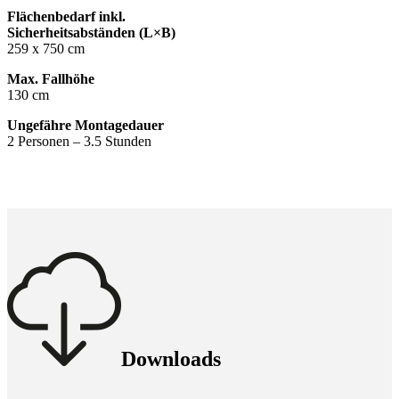
Flächenbedarf inkl.
Sicherheitsabständen (L×B)
259 x 750 cm
Max. Fallhöhe
130 cm
Ungefähre Montagedauer
2 Personen – 3.5 Stunden
Downloads