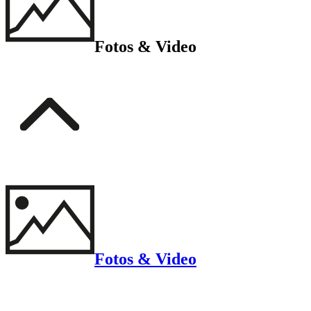
Fotos & Video
Fotos & Video