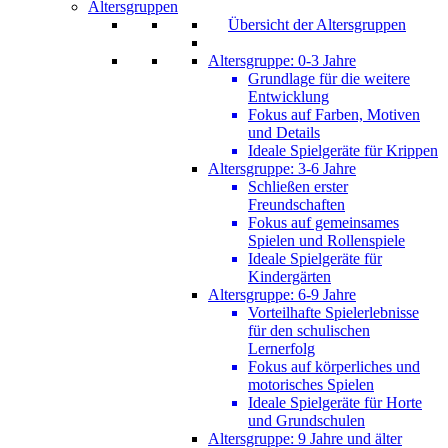
Altersgruppen
Übersicht der Altersgruppen
Altersgruppe: 0-3 Jahre
Grundlage für die weitere
Entwicklung
Fokus auf Farben, Motiven
und Details
Ideale Spielgeräte für Krippen
Altersgruppe: 3-6 Jahre
Schließen erster
Freundschaften
Fokus auf gemeinsames
Spielen und Rollenspiele
Ideale Spielgeräte für
Kindergärten
Altersgruppe: 6-9 Jahre
Vorteilhafte Spielerlebnisse
für den schulischen
Lernerfolg
Fokus auf körperliches und
motorisches Spielen
Ideale Spielgeräte für Horte
und Grundschulen
Altersgruppe: 9 Jahre und älter