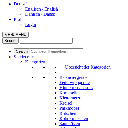
Deutsch
Englisch / English
Dänisch / Dansk
Profil
Login
MENU
MENU
Spielgeräte
Kategorien
Übersicht der Kategorien
Balanciergeräte
Federwippgeräte
Hindernisparcours
Karusselle
Kletternetze
Kreisel
Parkmöbel
Rutschen
Röhrenrutschen
Sandkästen