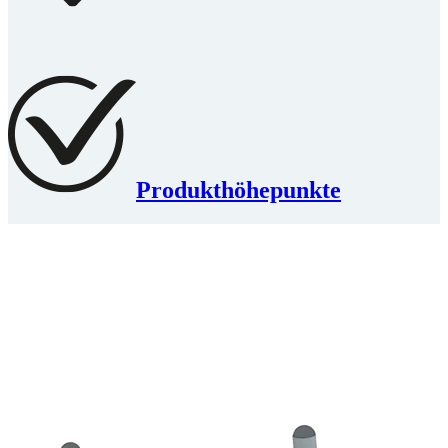
Produkthöhepunkte