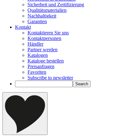
Sicherheit und Zertifizierung
Qualitätsmaterialien
Nachhaltigkeit
Garantien
Kontakt
Kontaktieren Sie uns
Kontaktpersonen
Händler
Partner werden
Katalogen
Kataloge bestellen
Preisanfragen
Favoriten
Subscribe to newsletter