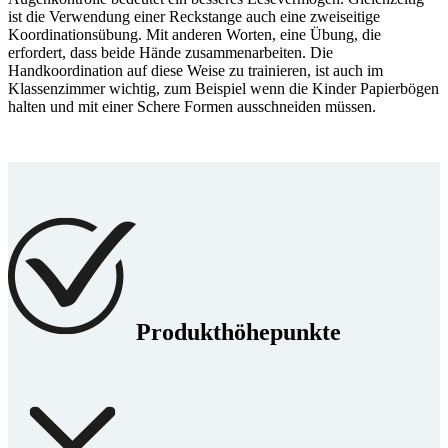
ist die Verwendung einer Reckstange auch eine zweiseitige
Koordinationsübung. Mit anderen Worten, eine Übung, die
erfordert, dass beide Hände zusammenarbeiten. Die
Handkoordination auf diese Weise zu trainieren, ist auch im
Klassenzimmer wichtig, zum Beispiel wenn die Kinder Papierbögen
halten und mit einer Schere Formen ausschneiden müssen.
Produkthöhepunkte