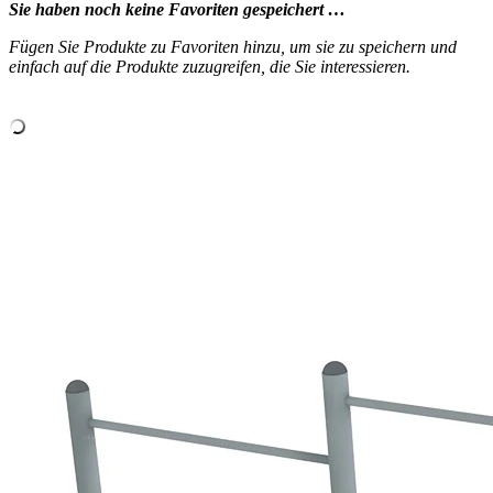
Sie haben noch keine Favoriten gespeichert …
Fügen Sie Produkte zu Favoriten hinzu, um sie zu speichern und
einfach auf die Produkte zuzugreifen, die Sie interessieren.
‹