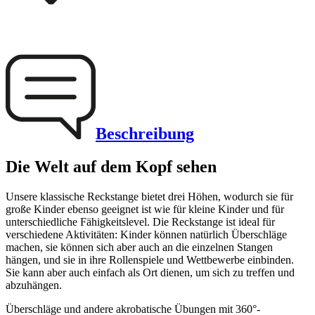
Beschreibung
Die Welt auf dem Kopf sehen
Unsere klassische Reckstange bietet drei Höhen, wodurch sie für
große Kinder ebenso geeignet ist wie für kleine Kinder und für
unterschiedliche Fähigkeitslevel. Die Reckstange ist ideal für
verschiedene Aktivitäten: Kinder können natürlich Überschläge
machen, sie können sich aber auch an die einzelnen Stangen
hängen, und sie in ihre Rollenspiele und Wettbewerbe einbinden.
Sie kann aber auch einfach als Ort dienen, um sich zu treffen und
abzuhängen.
Überschläge und andere akrobatische Übungen mit 360°-