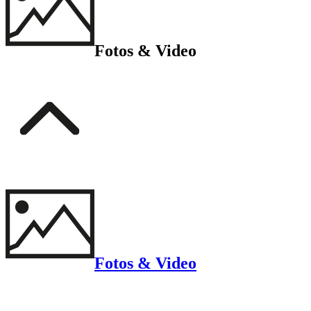
Fotos & Video
Fotos & Video