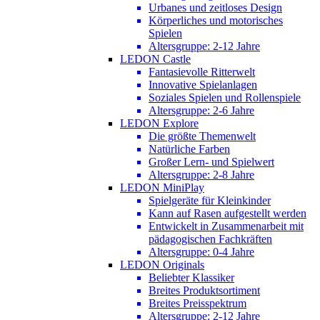
Urbanes und zeitloses Design
Körperliches und motorisches
Spielen
Altersgruppe: 2-12 Jahre
LEDON Castle
Fantasievolle Ritterwelt
Innovative Spielanlagen
Soziales Spielen und Rollenspiele
Altersgruppe: 2-6 Jahre
LEDON Explore
Die größte Themenwelt
Natürliche Farben
Großer Lern- und Spielwert
Altersgruppe: 2-8 Jahre
LEDON MiniPlay
Spielgeräte für Kleinkinder
Kann auf Rasen aufgestellt werden
Entwickelt in Zusammenarbeit mit
pädagogischen Fachkräften
Altersgruppe: 0-4 Jahre
LEDON Originals
Beliebter Klassiker
Breites Produktsortiment
Breites Preisspektrum
Altersgruppe: 2-12 Jahre