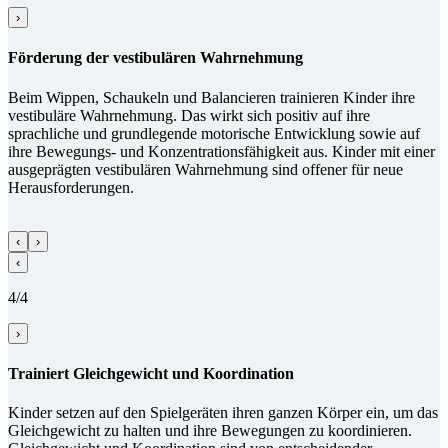
›
Förderung der vestibulären Wahr­nehmung
Beim Wippen, Schaukeln und Balancieren trainieren Kinder ihre
vestibuläre Wahrnehmung. Das wirkt sich positiv auf ihre
sprachliche und grundlegende motorische Entwicklung sowie auf
ihre Bewegungs- und Konzentrationsfähigkeit aus. Kinder mit einer
ausgeprägten vestibulären Wahrnehmung sind offener für neue
Herausforderungen.
‹
›
‹
4/4
›
Trainiert Gleich­gewicht und Koordina­tion
Kinder setzen auf den Spielgeräten ihren ganzen Körper ein, um das
Gleichgewicht zu halten und ihre Bewegungen zu koordinieren.