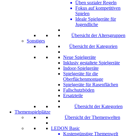
Üben sozialer Regeln
Fokus auf kompetitiven
Spielen
Ideale Spielgeräte für
Jugendliche
Übersicht der Altersgruppen
Sonstiges
Übersicht der Kategorien
Neue Spielgeräte
Inklusiv gestaltete Spielgeräte
Indoor-Spielgeräte
Spielgeräte für die
Oberflächenmontage
Spielgeräte für Rasenflächen
Fallschutzböden
Ersatzteile
Übersicht der Kategorien
Themenspielplätze
Übersicht der Themenwelten
LEDON Basic
Kostengünstige Themenwelt