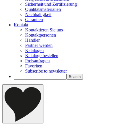
Sicherheit und Zertifizierung
Qualitätsmaterialien
Nachhaltigkeit
Garantien
Kontakt
Kontaktieren Sie uns
Kontaktpersonen
Händler
Partner werden
Katalogen
Kataloge bestellen
Preisanfragen
Favoriten
Subscribe to newsletter