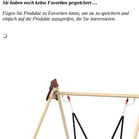
Sie haben noch keine Favoriten gespeichert …
Fügen Sie Produkte zu Favoriten hinzu, um sie zu speichern und
einfach auf die Produkte zuzugreifen, die Sie interessieren.
‹