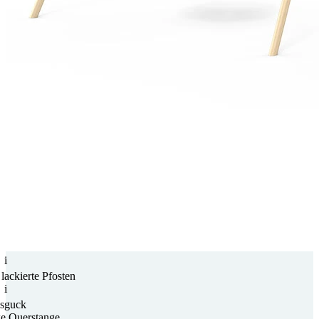
i
lackierte Pfosten
i
sguck
ke Querstange