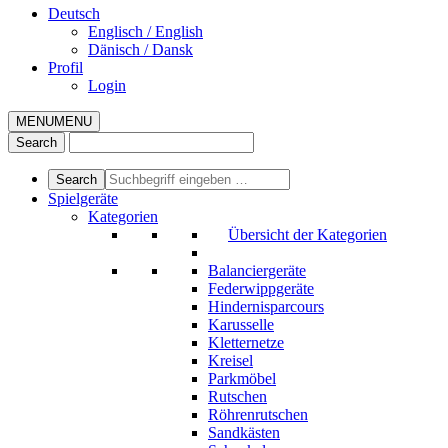
Deutsch
Englisch / English
Dänisch / Dansk
Profil
Login
MENU
MENU
Spielgeräte
Kategorien
Übersicht der Kategorien
Balanciergeräte
Federwippgeräte
Hindernisparcours
Karusselle
Kletternetze
Kreisel
Parkmöbel
Rutschen
Röhrenrutschen
Sandkästen