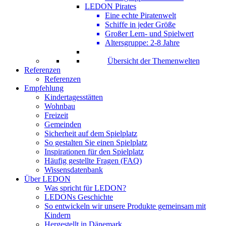
LEDON Pirates
Eine echte Piratenwelt
Schiffe in jeder Größe
Großer Lern- und Spielwert
Altersgruppe: 2-8 Jahre
Übersicht der Themenwelten
Referenzen
Referenzen
Empfehlung
Kindertagesstätten
Wohnbau
Freizeit
Gemeinden
Sicherheit auf dem Spielplatz
So gestalten Sie einen Spielplatz
Inspirationen für den Spielplatz
Häufig gestellte Fragen (FAQ)
Wissensdatenbank
Über LEDON
Was spricht für LEDON?
LEDONs Geschichte
So entwickeln wir unsere Produkte gemeinsam mit
Kindern
Hergestellt in Dänemark