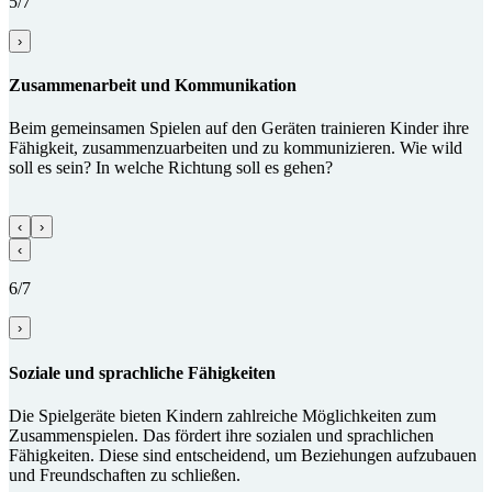
5/7
›
Zusammen­arbeit und Kommunika­tion
Beim gemeinsamen Spielen auf den Geräten trainieren Kinder ihre
Fähigkeit, zusammenzuarbeiten und zu kommunizieren. Wie wild
soll es sein? In welche Richtung soll es gehen?
‹
›
‹
6/7
›
Soziale und sprach­liche Fähig­keiten
Die Spielgeräte bieten Kindern zahlreiche Möglichkeiten zum
Zusammenspielen. Das fördert ihre sozialen und sprachlichen
Fähigkeiten. Diese sind entscheidend, um Beziehungen aufzubauen
und Freundschaften zu schließen.