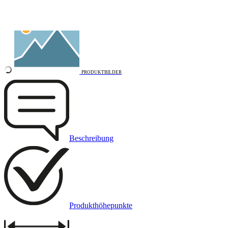
3D ZEICHNUNG
PRODUKTBILDER
Beschreibung
Produkthöhepunkte