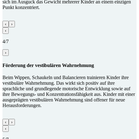
sich im Ausguck das Gewicht mehrerer Kinder an einem einzigen
Punkt konzentriert.
‹
›
‹
4/7
›
Förderung der vestibulären Wahr­nehmung
Beim Wippen, Schaukeln und Balancieren trainieren Kinder ihre
vestibuläre Wahrnehmung. Das wirkt sich positiv auf ihre
sprachliche und grundlegende motorische Entwicklung sowie auf
ihre Bewegungs- und Konzentrationsfähigkeit aus. Kinder mit einer
ausgeprägten vestibulären Wahrnehmung sind offener für neue
Herausforderungen.
‹
›
‹