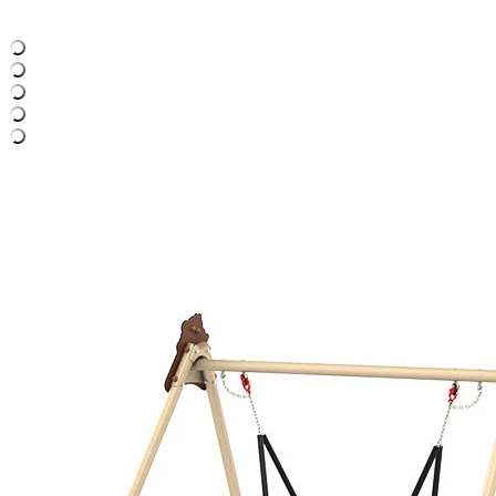
›
‹
›
1189EXA
Modulschaukelgestell aus
Metall