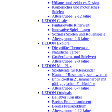
Urbanes und zeitloses Design
Körperliches und motorisches
Spielen
Altersgruppe: 2-12 Jahre
LEDON Castle
Fantasievolle Ritterwelt
Innovative Spielanlagen
Soziales Spielen und Rollenspiele
Altersgruppe: 2-6 Jahre
LEDON Explore
Die größte Themenwelt
Natürliche Farben
Großer Lern- und Spielwert
Altersgruppe: 2-8 Jahre
LEDON MiniPlay
Spielgeräte für Kleinkinder
Kann auf Rasen aufgestellt werden
Entwickelt in Zusammenarbeit mit
pädagogischen Fachkräften
Altersgruppe: 0-4 Jahre
LEDON Originals
Beliebter Klassiker
Breites Produktsortiment
Breites Preisspektrum
Altersgruppe: 2-12 Jahre