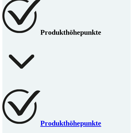
Produkthöhepunkte
Produkthöhepunkte