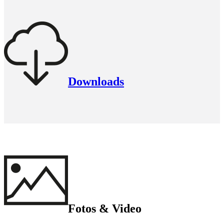
Downloads
Fotos & Video