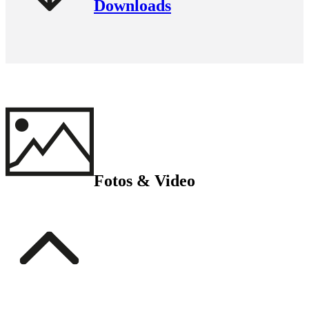
Downloads
Fotos & Video