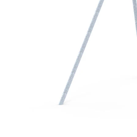
Zu Favoriten hinzufügen
Aus Favoriten entfernen
3D ZEICHNUNG
PRODUKTBILDER