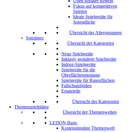
Üben sozialer Regeln
Fokus auf kompetitiven
Spielen
Ideale Spielgeräte für
Jugendliche
Übersicht der Altersgruppen
Sonstiges
Übersicht der Kategorien
Neue Spielgeräte
Inklusiv gestaltete Spielgeräte
Indoor-Spielgeräte
Spielgeräte für die
Oberflächenmontage
Spielgeräte für Rasenflächen
Fallschutzböden
Ersatzteile
Übersicht der Kategorien
Themenspielplätze
Übersicht der Themenwelten
LEDON Basic
Kostengünstige Themenwelt