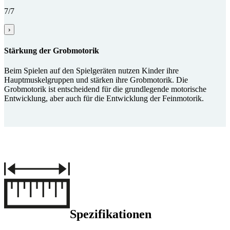
7/7
›
Stärkung der Grob­motorik
Beim Spielen auf den Spielgeräten nutzen Kinder ihre
Hauptmuskelgruppen und stärken ihre Grobmotorik. Die
Grobmotorik ist entscheidend für die grundlegende motorische
Entwicklung, aber auch für die Entwicklung der Feinmotorik.
Spezifikationen