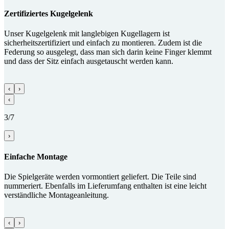
Zertifiziertes Kugel­gelenk
Unser Kugelgelenk mit langlebigen Kugellagern ist
sicherheitszertifiziert und einfach zu montieren. Zudem ist die
Federung so ausgelegt, dass man sich darin keine Finger klemmt
und dass der Sitz einfach ausgetauscht werden kann.
‹
›
‹
3/7
›
Einfache Mon­tage
Die Spielgeräte werden vormontiert geliefert. Die Teile sind
nummeriert. Ebenfalls im Lieferumfang enthalten ist eine leicht
verständliche Montageanleitung.
‹
›