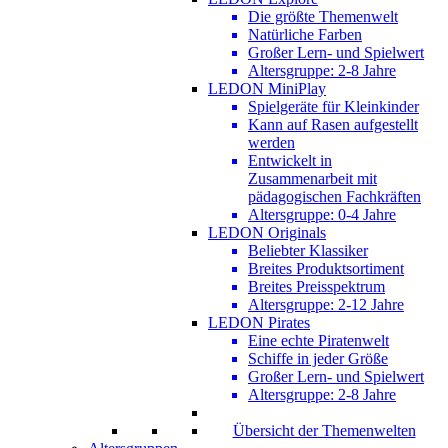
Die größte Themenwelt
Natürliche Farben
Großer Lern- und Spielwert
Altersgruppe: 2-8 Jahre
LEDON MiniPlay
Spielgeräte für Kleinkinder
Kann auf Rasen aufgestellt
werden
Entwickelt in
Zusammenarbeit mit
pädagogischen Fachkräften
Altersgruppe: 0-4 Jahre
LEDON Originals
Beliebter Klassiker
Breites Produktsortiment
Breites Preisspektrum
Altersgruppe: 2-12 Jahre
LEDON Pirates
Eine echte Piratenwelt
Schiffe in jeder Größe
Großer Lern- und Spielwert
Altersgruppe: 2-8 Jahre
Übersicht der Themenwelten