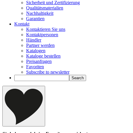
Sicherheit und Zertifizierung
Qualitätsmaterialien
Nachhaltigkeit
Garantien
Kontakt
Kontaktieren Sie uns
Kontaktpersonen
Händler
Partner werden
Katalogen
Kataloge bestellen
Preisanfragen
Favoriten
Subscribe to newsletter