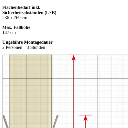
Flächenbedarf inkl.
Sicherheitsabständen (L×B)
236 x 769 cm
Max. Fallhöhe
147 cm
Ungefähre Montagedauer
2 Personen – 3 Stunden