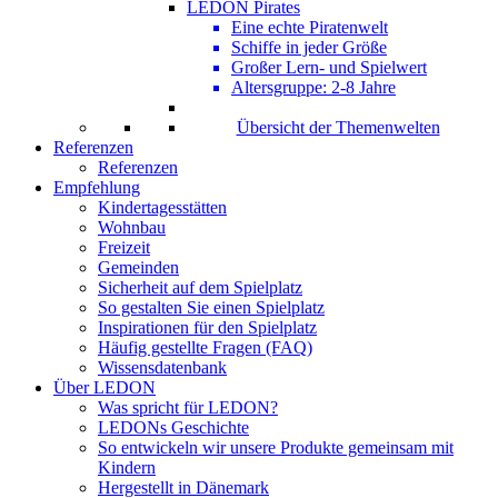
LEDON Pirates
Eine echte Piratenwelt
Schiffe in jeder Größe
Großer Lern- und Spielwert
Altersgruppe: 2-8 Jahre
Übersicht der Themenwelten
Referenzen
Referenzen
Empfehlung
Kindertagesstätten
Wohnbau
Freizeit
Gemeinden
Sicherheit auf dem Spielplatz
So gestalten Sie einen Spielplatz
Inspirationen für den Spielplatz
Häufig gestellte Fragen (FAQ)
Wissensdatenbank
Über LEDON
Was spricht für LEDON?
LEDONs Geschichte
So entwickeln wir unsere Produkte gemeinsam mit
Kindern
Hergestellt in Dänemark