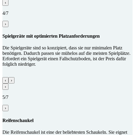
‹
4/7
›
Spiel­geräte mit optimierten Platz­anforderungen
Die Spielgeräte sind so konzipiert, dass sie nur minimalen Platz
benötigen. Dadurch passen sie mühelos auf die meisten Spielplätze.
Erfordert ein Spielgerät einen Fallschutzboden, ist der Preis dafür
folglich niedriger.
‹
›
‹
5/7
›
Reifen­schaukel
Die Reifenschaukel ist eine der beliebtesten Schaukeln. Sie eignet