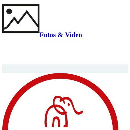
Fotos & Video