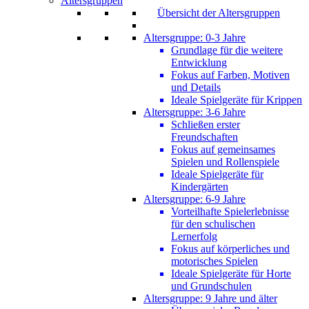
Altersgruppen
Übersicht der Altersgruppen
Altersgruppe: 0-3 Jahre
Grundlage für die weitere
Entwicklung
Fokus auf Farben, Motiven
und Details
Ideale Spielgeräte für Krippen
Altersgruppe: 3-6 Jahre
Schließen erster
Freundschaften
Fokus auf gemeinsames
Spielen und Rollenspiele
Ideale Spielgeräte für
Kindergärten
Altersgruppe: 6-9 Jahre
Vorteilhafte Spielerlebnisse
für den schulischen
Lernerfolg
Fokus auf körperliches und
motorisches Spielen
Ideale Spielgeräte für Horte
und Grundschulen
Altersgruppe: 9 Jahre und älter