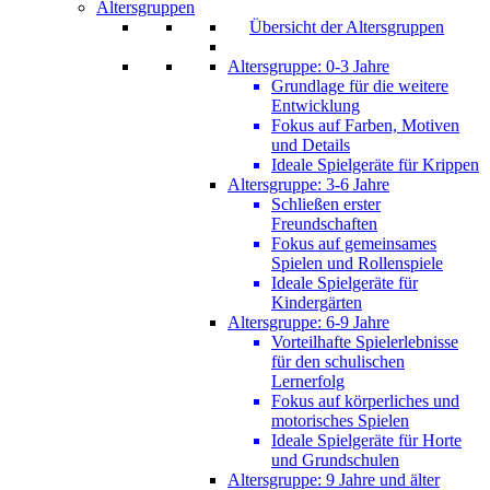
Altersgruppen
Übersicht der Altersgruppen
Altersgruppe: 0-3 Jahre
Grundlage für die weitere
Entwicklung
Fokus auf Farben, Motiven
und Details
Ideale Spielgeräte für Krippen
Altersgruppe: 3-6 Jahre
Schließen erster
Freundschaften
Fokus auf gemeinsames
Spielen und Rollenspiele
Ideale Spielgeräte für
Kindergärten
Altersgruppe: 6-9 Jahre
Vorteilhafte Spielerlebnisse
für den schulischen
Lernerfolg
Fokus auf körperliches und
motorisches Spielen
Ideale Spielgeräte für Horte
und Grundschulen
Altersgruppe: 9 Jahre und älter