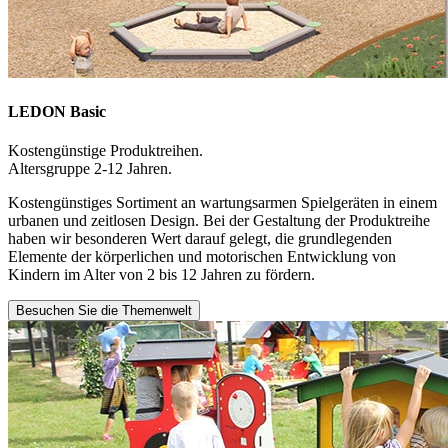
LEDON Basic
Kostengünstige Produktreihen.
Altersgruppe 2-12 Jahren.
Kostengünstiges Sortiment an wartungsarmen Spielgeräten in einem
urbanen und zeitlosen Design. Bei der Gestaltung der Produktreihe
haben wir besonderen Wert darauf gelegt, die grundlegenden
Elemente der körperlichen und motorischen Entwicklung von
Kindern im Alter von 2 bis 12 Jahren zu fördern.
Besuchen Sie die Themenwelt