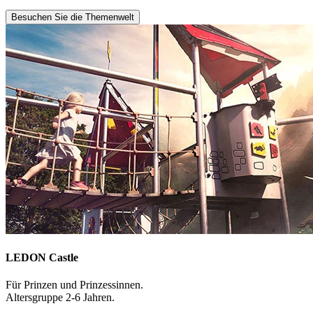
Besuchen Sie die Themenwelt
LEDON Castle
Für Prinzen und Prinzessinnen.
Altersgruppe 2-6 Jahren.