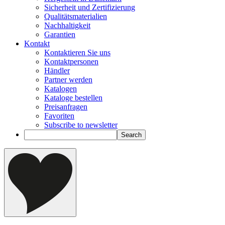
Sicherheit und Zertifizierung
Qualitätsmaterialien
Nachhaltigkeit
Garantien
Kontakt
Kontaktieren Sie uns
Kontaktpersonen
Händler
Partner werden
Katalogen
Kataloge bestellen
Preisanfragen
Favoriten
Subscribe to newsletter