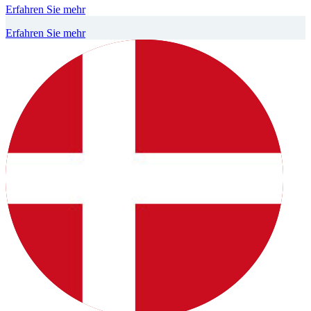
Erfahren Sie mehr
Erfahren Sie mehr