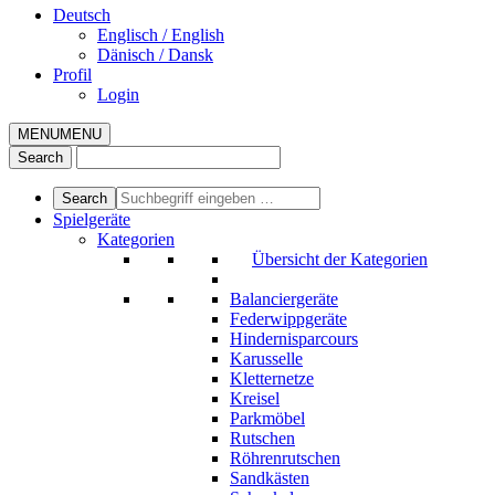
Deutsch
Englisch / English
Dänisch / Dansk
Profil
Login
MENU
MENU
Spielgeräte
Kategorien
Übersicht der Kategorien
Balanciergeräte
Federwippgeräte
Hindernisparcours
Karusselle
Kletternetze
Kreisel
Parkmöbel
Rutschen
Röhrenrutschen
Sandkästen