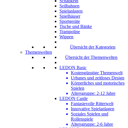
Schaukeln
Seilbahnen
Spielanlagen
Spielhäuser
Sportgeräte
Tische und Bänke
Trampoline
Wippen
Übersicht der Kategorien
Themenwelten
Übersicht der Themenwelten
LEDON Basic
Kostengünstige Themenwelt
Urbanes und zeitloses Design
Körperliches und motorisches
Spielen
Altersgruppe: 2-12 Jahre
LEDON Castle
Fantasievolle Ritterwelt
Innovative Spielanlagen
Soziales Spielen und
Rollenspiele
Altersgruppe: 2-6 Jahre